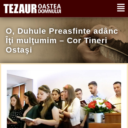
O, Duhule Preasfinte adânc
Îţi mulţumim – Cor Tineri
Ostaşi