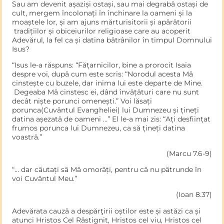
Sau am devenit așaziși ostași, sau mai degrabă ostași de
cult, mergem încolonați în închinare la oameni și la
moaștele lor, și am ajuns mărturisitorii și apărătorii
tradițiilor și obiceiurilor religioase care au acoperit
Adevărul, la fel ca și datina bătrânilor în timpul Domnului
Isus?
“Isus le-a răspuns: “Fățarnicilor, bine a prorocit Isaia
despre voi, după cum este scris: “Norodul acesta Mă
cinstește cu buzele, dar inima lui este departe de Mine.
Degeaba Mă cinstesc ei, dând învățături care nu sunt
decât niște porunci omenești.” Voi lăsați
porunca(Cuvântul Evangheliei) lui Dumnezeu și țineți
datina așezată de oameni …” El le-a mai zis: “Ați desființat
frumos porunca lui Dumnezeu, ca să țineți datina
voastră.”
(Marcu 7.6-9)
“… dar căutați să Mă omorâți, pentru că nu pătrunde în
voi Cuvântul Meu.”
(Ioan 8.37)
Adevărata cauză a despărţirii oștilor este și astăzi ca și
atunci Hristos Cel Răstignit, Hristos cel viu, Hristos cel