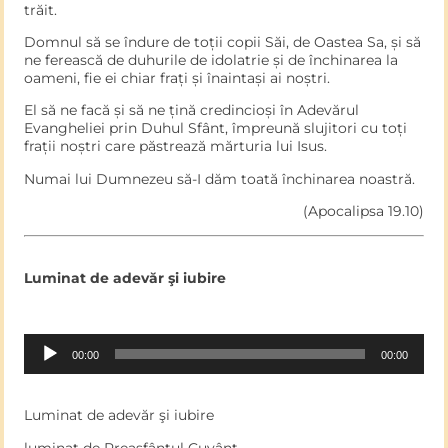
trăit.
Domnul să se îndure de toții copii Săi, de Oastea Sa, și să
ne ferească de duhurile de idolatrie și de închinarea la
oameni, fie ei chiar frați și înaintași ai noștri.
El să ne facă și să ne țină credincioși în Adevărul
Evangheliei prin Duhul Sfânt, împreună slujitori cu toți
frații noștri care păstrează mărturia lui Isus.
Numai lui Dumnezeu să-I dăm toată închinarea noastră.
(Apocalipsa 19.10)
Luminat de adevăr şi iubire
Audio
00:00
00:00
Player
Luminat de adevăr şi iubire
luminat de Preasfântul Cuvânt,