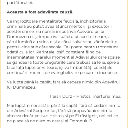
purtătorul ei.
Aceasta a fost adevărata cauză.
Ce îngrozitoare mentalitate feudală, inchizitorială,
criminală au putut avea atunci mentorii şi executorii
acestei crime, nu numai împotriva Adevărului lui
Dumnezeu ci şi împotriva sufletului acestui neam, a
cărui lumină au stins-o şi a cărui salvare au zădărnicit-o
pentru cine ştie câte secole. Ori poate pentru totdeauna,
odată cu a lor. Părintele Iosif, conştient fiind de
însemnătatea marelui moment al Ade­vărului care sosise,
se gândea la toate pregătirile care trebuia să le ia, spre a
face faţă luptelor viitoare, îşi va îmbunătăţi condiţiile
continuării muncii de evan­ghelizare pe care o începuse.
Va lupta până la capăt, fără să cedeze nimic din Adevărul
lui Dumnezeu.
Traian Dorz – Hristos, mărturia mea.
Mai luptăm noi astăzi pănă la capăt, fără să cedăm nimic
din Adevărul Scripturilor, fără să propovăduim nimic
altceva decât pe Isus Hristos și pe El răstignit, noi cei ce
ne place să ne numim ostași ai Domnului?