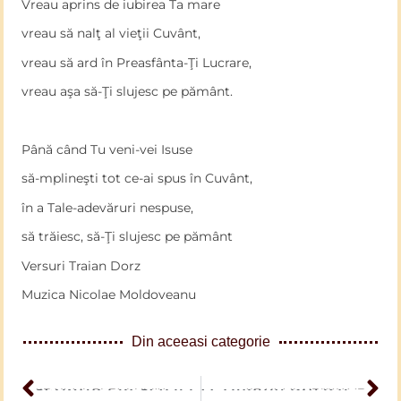
Vreau aprins de iubirea Ta mare
vreau să nalţ al vieţii Cuvânt,
vreau să ard în Preasfânta-Ţi Lucrare,
vreau aşa să-Ţi slujesc pe pământ.
Până când Tu veni-vei Isuse
să-mplineşti tot ce-ai spus în Cuvânt,
în a Tale-adevăruri nespuse,
să trăiesc, să-Ţi slujesc pe pământ
Versuri Traian Dorz
Muzica Nicolae Moldoveanu
Din aceeasi categorie
ARTICOL PERCEDENT
Scriptura în Școală
ARTICOL URMĂTOR
O, Duhule Preasfinte adânc Îţi mulţumim – Cor Tineri Ostaşi