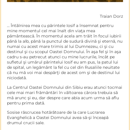
Traian Dorz
… Întâlnirea mea cu părintele Iosif a însemnat pentru
mine momentul cel mai înalt din viaţa mea
pământească. În momentul acela am trăit în focul iubirii
până la alb, până la punctul de sudură divină şi eternă, nu
numai cu acest mare trimis al lui Dumnezeu, ci şi cu
destinul şi cu scopul Oas­tei Domnului. În aşa fel şi în aşa
cadru s-au petrecut atunci cu mine lucrurile, încât pe
sufletul şi umărul părintelui Iosif eu am pus, la patul lui
de spital, un legământ la fel cu cel din Rusaliile neuitate
că nu mă voi mai despărţi de acest om şi de destinul lui
niciodată.
La Centrul Oastei Domnului din Sibiu erau atunci tocmai
cele mai mari frământări în vâltoarea cărora trebuia să
mă arunc şi eu, dar despre care abia acum urma să aflu
pentru prima dată.
Sosise răscrucea hotărâtoare de la care Lucrarea
Evanghelică a Oastei Domnului avea să-şi înceapă
drumul crucii sale.