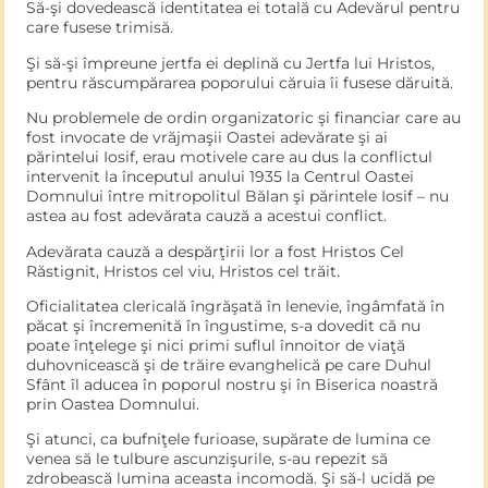
Să-şi dovedească identitatea ei totală cu Adevărul pentru
care fusese trimisă.
Şi să-şi împreune jertfa ei deplină cu Jertfa lui Hristos,
pentru răscumpărarea poporului căruia îi fusese dăruită.
Nu problemele de ordin organizatoric şi financiar care au
fost invocate de vrăjmaşii Oastei adevărate şi ai
părintelui Iosif, erau motivele care au dus la conflictul
intervenit la începutul anului 1935 la Centrul Oastei
Domnului între mitropolitul Bălan şi părintele Iosif – nu
astea au fost adevărata cauză a acestui conflict.
Adevărata cauză a despărţirii lor a fost Hristos Cel
Răstignit, Hristos cel viu, Hristos cel trăit.
Oficialitatea clericală îngrăşată în lenevie, îngâmfată în
păcat şi încremenită în îngustime, s-a dovedit că nu
poate înţelege şi nici primi suflul înnoitor de viaţă
duhovnicească şi de trăire evanghelică pe care Duhul
Sfânt îl aducea în poporul nostru şi în Biserica noastră
prin Oastea Domnului.
Şi atunci, ca bufniţele furioase, supărate de lumina ce
venea să le tulbure ascunzişurile, s-au repezit să
zdrobească lumina aceasta incomodă. Şi să-l uci­dă pe