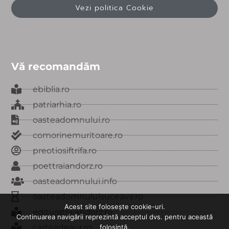
Vezi politica Cookie
Vă recomandăm
ebiblia.ro
patriarhia.ro
oasteadomnului.ro
comorinemuritoare.ro
preotiosiftrifa.ro
poettraiandorz.ro
oasteadomnului.info
oasteadomnuluisuceava.ro
Acest site folosește cookie-uri.
edituratraiandorz.ro
Continuarea navigării reprezintă acceptul dvs. pentru această
carteadeaur.ro
folosință.