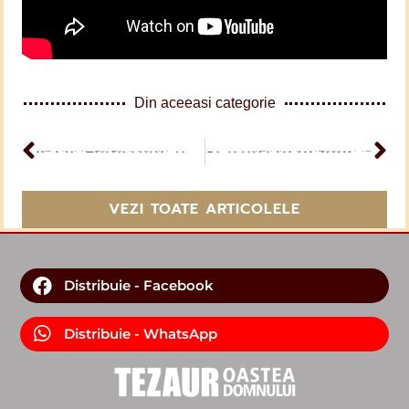
Din aceeasi categorie
ARTICOL PERCEDENT
Isaac Feinstein, un evreu român, martir al lui Hristos. Mărturia fratelui Traian Dorz
ARTICOL URMĂTOR
Stăruiți în dragostea frățească
VEZI TOATE ARTICOLELE
Distribuie - Facebook
Distribuie - WhatsApp