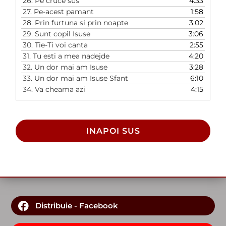
26.
Pe cruce sus
4:33
27.
Pe-acest pamant
1:58
28.
Prin furtuna si prin noapte
3:02
29.
Sunt copil Isuse
3:06
30.
Tie-Ti voi canta
2:55
31.
Tu esti a mea nadejde
4:20
32.
Un dor mai am Isuse
3:28
33.
Un dor mai am Isuse Sfant
6:10
34.
Va cheama azi
4:15
INAPOI SUS
Distribuie - Facebook