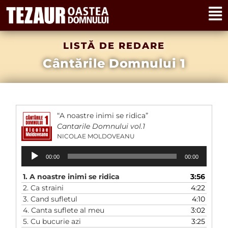
LISTĂ DE REDARE
Cântările Domnului 1
“A noastre inimi se ridica”
Cantarile Domnului vol.1
NICOLAE MOLDOVEANU
Audio
00:00
00:00
Player
1.
A noastre inimi se ridica
3:56
2.
Ca straini
4:22
3.
Cand sufletul
4:10
4.
Canta suflete al meu
3:02
5.
Cu bucurie azi
3:25