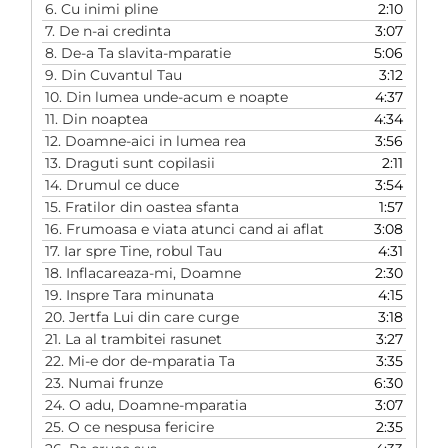
6.
Cu inimi pline
2:10
7.
De n-ai credinta
3:07
8.
De-a Ta slavita-mparatie
5:06
9.
Din Cuvantul Tau
3:12
10.
Din lumea unde-acum e noapte
4:37
11.
Din noaptea
4:34
12.
Doamne-aici in lumea rea
3:56
13.
Draguti sunt copilasii
2:11
14.
Drumul ce duce
3:54
15.
Fratilor din oastea sfanta
1:57
16.
Frumoasa e viata atunci cand ai aflat
3:08
17.
Iar spre Tine, robul Tau
4:31
18.
Inflacareaza-mi, Doamne
2:30
19.
Inspre Tara minunata
4:15
20.
Jertfa Lui din care curge
3:18
21.
La al trambitei rasunet
3:27
22.
Mi-e dor de-mparatia Ta
3:35
23.
Numai frunze
6:30
24.
O adu, Doamne-mparatia
3:07
25.
O ce nespusa fericire
2:35