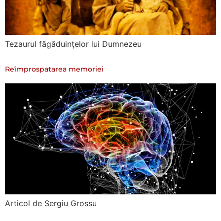
Tezaurul făgăduinţelor lui Dumnezeu
Reîmprospatarea memoriei
Articol de Sergiu Grossu