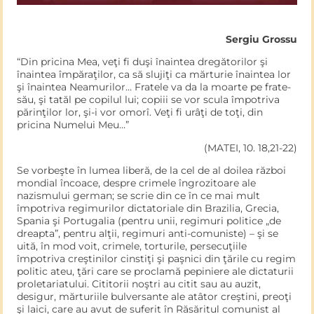
Sergiu Grossu
“Din pricina Mea, veţi fi duşi înaintea dregătorilor şi
înaintea împăraţilor, ca să slujiţi ca mărturie înaintea lor
şi înaintea Nea­murilor… Fratele va da la moarte pe frate-
său, şi tatăl pe copilul lui; copiii se vor scula împotriva
părinţilor lor, şi-i vor omorî. Veţi fi urâţi de toţi, din
pricina Numelui Meu…”
(MATEI, 10. 18,21-22)
Se vorbeşte în lumea liberă, de la cel de al doilea război
mon­dial încoace, despre crimele îngrozitoare ale
nazismului german; se scrie din ce în ce mai mult
împotriva regimurilor dictatoriale din Brazilia, Grecia,
Spania şi Portugalia (pentru unii, regimuri politice „de
dreapta”, pentru alţii, regimuri anti-comuniste) – şi se
uită, în mod voit, crimele, torturile, persecuţiile
împotriva creş­tinilor cinstiţi şi paşnici din ţările cu regim
politic ateu, ţări care se proclamă pepiniere ale dictaturii
proletariatului. Cititorii noştri au citit sau au auzit,
desigur, mărturiile bulversante ale atâtor creştini, preoţi
şi laici, care au avut de suferit în Răsăritul comunist al