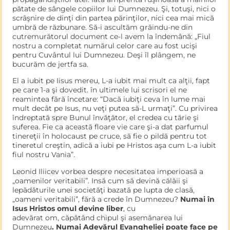
pătate de sângele copiilor lui Dumnezeu. Şi, totuşi, nici o
scrâşnire de dinţi din par­tea părinţilor, nici cea mai mică
umbră de răzbunare. Să-i ascultăm grăindu-ne din
cutremurătorul document ce-l avem la îndemână: „Fiul
nostru a completat numărul celor care au fost ucişi
pentru Cuvântul lui Dumnezeu. Deşi îl plângem, ne
bucurăm de jertfa sa.
El a iubit pe Iisus mereu, L-a iubit mai mult ca alţii, fapt
pe care 1-a şi dovedit. în ultimele lui scrisori el ne
reamintea fără încetare: “Dacă iubiţi ceva în lume mai
mult decât pe Isus, nu veţi putea să-L urmaţi”. Cu privirea
îndreptată spre Bunul învăţător, el cre­dea cu tărie şi
suferea. Fie ca această floare vie care şi-a dat par­fumul
tinereţii în holocaust pe cruce, să fie o pildă pentru tot
tineretul creştin, adică a iubi pe Hristos aşa cum L-a iubit
fiul nos­tru Vania”.
Leonid Iliicev vorbea despre necesitatea imperioasă a
„oame­nilor veritabili”. Insă cum să devină călăii şi
lepădăturile unei soci­etăţi bazată pe lupta de clasă,
„oameni veritabili”, fără a crede în Dumnezeu?
Numai în
Isus Hristos omul devine liber
, cu
adevărat om, căpătând chipul şi asemănarea lui
Dumnezeu
. Numai Ade­vărul Evangheliei poate face pe