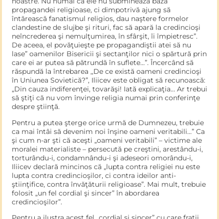
noastre. Nu numai că ele nu subminează baza
propagandei religioase, ci dimpotrivă ajung să
întărească fanatismul religios, dau naştere formelor
clandestine de slujbe şi rituri, fac să apară la credincioşi
neîncrederea şi ne­mulţumirea, în sfârşit, îi împietresc”.
De aceea, el povăţuieşte pe propagandiştii atei să nu
lase” oamenilor Bisericii şi sectanţilor nici o spărtură prin
care ei ar putea să pătrundă în suflete…”. Încercând să
răspundă la întrebarea ,,De ce există oameni credin­cioşi
în Uniunea Sovietică?”, Iliicev este obligat să recunoască:
„Din cauza indiferenţei, tovarăşi! Iată explicaţia… Ar trebui
să ştiţi că nu vom învinge religia numai prin conferinţe
despre ştiinţă.
Pentru a putea şterge orice urmă de Dumnezeu, trebuie
ca mai întâi să devenim noi înşine oameni veritabili…” Ca
şi cum n-ar şti că aceşti „oameni veritabili” – victime ale
moralei materialiste – per­secută pe creştini, arestându-i,
torturându-i, condamnându-i şi adeseori omorându-i,
Iliicev declară mincinos că „lupta contra religiei nu este
lupta contra credincioşilor, ci contra ideilor anti-
ştiinţifice, contra învăţăturii religioase”. Mai mult, trebuie
folosit „un fel cordial şi sincer” în abordarea
credincioşilor”.
Pentru a ilustra acest fel „cordial şi sincer” cu care fraţii