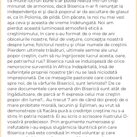
că multe lucruri bune s-ar putea realiza într-un chip
minunat de armonios, dacă Biserica n-ar fi renunţat la
independenţa ei şi dacă poporul ar da ascultare de glasul
ei, ca în Polonia, de pildă. Din păcate, la noi nu mai vezi
aşa ceva şi aceasta de vre­me îndelungată. Noi am
pierdut această luminoasă atmosferă etică a
creştinismului, în care s-au format de o mie de ani
obiceiurile noastre, felul de vieţuire, concepţia noastră
despre lume, folclorul nostru şi chiar numele de creştini.
Pierdem ultimele trăsături, ultimele semne ale unui
popor creştin, cum să nu îngrijoreze lucrul acesta, oare,
pe patriarhul rus? Biserica rusă se înduioşează de orice
nenorocire survenită în Africa îndepărtată, însă de
suferinţele propriei noastre ţări nu se lasă niciodată
impresionată. De ce mesagiile pastorale care coboară
spre noi, de la vârfurile Bisericii, sunt leniniste? De ce
oare documentele care emană din Biserică sunt atât de
îngăduitoare, de parcă ar fi expresia celui mai creştin
popor din lume?… Au trecut 7 ani de când doi preoţi de o
mare probitate morală, Iacunin şi Eşliman, au vrut să
demonstreze că flacăra pură a credinţei creştine nu s-a
stins în patria noastră. Ei au scris o scrisoare ilustrului D-
voastră predecesor. Prin argumente numeroase şi
irefutabile i-au expus slugărnicia lăuntrică prin care
Biserica rusă este condusă în mod voluntar şi care