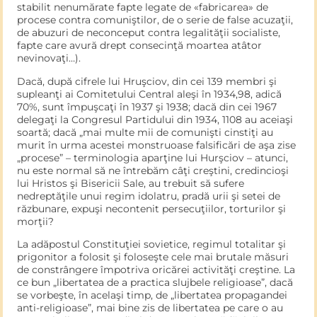
stabilit nenumărate fapte legate de «fabricarea» de
procese con­tra comuniştilor, de o serie de false acuzaţii,
de abuzuri de necon­ceput contra legalităţii socialiste,
fapte care avură drept consecinţă moartea atâtor
nevinovaţi…).
Dacă, după cifrele lui Hruşciov, din cei 139 membri şi
supleanţi ai Comitetului Central aleşi în 1934,98, adică
70%, sunt împuşcaţi în 1937 şi 1938; dacă din cei 1967
delegaţi la Congresul Partidului din 1934, 1108 au aceiaşi
soartă; dacă „mai multe mii de comu­nişti cinstiţi au
murit în urma acestei monstruoase falsificări de aşa zise
„procese” – terminologia aparţine lui Hurşciov – atunci,
nu este normal să ne întrebăm câţi creştini, credincioşi
lui Hristos şi Bisericii Sale, au trebuit să sufere
nedreptăţile unui regim idola­tru, pradă urii şi setei de
răzbunare, expuşi necontenit persecuţi­ilor, torturilor şi
morţii?
La adăpostul Constituţiei sovietice, regimul totalitar şi
prigo­nitor a folosit şi foloseşte cele mai brutale măsuri
de constrângere împotriva oricărei activităţi creştine. La
ce bun „libertatea de a practica slujbele religioase”, dacă
se vorbeşte, în acelaşi timp, de „libertatea propagandei
anti-religioase”, mai bine zis de libertatea pe care o au