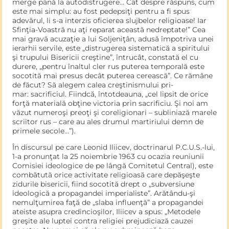
merge până la autodistrugere… Cât despre răspuns, cum
este mai simplu: au fost pedepsiţi pentru a fi spus
adevărul, li s-a interzis oficierea slujbe­lor religioase! Iar
Sfinţia-Voastră nu aţi reparat această nedreptate!” Cea
mai gravă acuzaţie a lui Soljeniţân, adusă împotriva unei
ierarhii servile, este „distrugerea sistematică a spiritului
şi trupului Bisericii creştine”, întrucât, constată el cu
durere, „pentru înaltul cler rus puterea temporală este
socotită mai presus decât puterea cerească”. Ce rămâne
de făcut? Să alegem calea creştinismului pri­
mar: sacrificiul. Fiindcă, întotdeauna, „cel lipsit de orice
forţă materială obţine victoria prin sacrificiu. Şi noi am
văzut numeroşi preoţi şi coreligionari – subliniază marele
scriitor rus – care au ales drumul martiriului demn de
primele secole…”).
În discursul pe care Leonid Iliicev, doctrinarul P.C.U.S.-lui,
1-a pronunţat la 25 noiembrie 1963 cu ocazia reuniunii
Comisiei ide­ologice de pe lângă Comitetul Central), este
combătută orice activitate religioasă care depăşeşte
zidurile bisericii, fiind socotită drept o „subversiune
ideologică a propagandei imperialiste”. Arătându-şi
nemulţumirea faţă de „slaba influenţă” a propagandei
ateiste asupra credincioşilor, Iliicev a spus: „Metodele
greşite ale luptei contra religiei prejudiciază cauzei