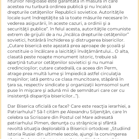
riturilor religioase este garantată în măsura în care
acestea nu turbură ordinea publică şi nu încalcă
drepturile cetăţenilor Republicii sovi­etice. Autorităţile
locale sunt îndreptăţite să ia toate măsurile nece­sare în
vederea asigurării, în aceste cazuri, a ordinii şi a
securităţii publice”. în felul acesta, autorităţile comuniste
extrem de grijulii de a nu „încălca drepturile cetăţenilor”
sovietici, hotărâră închide­rea şi distrugerea bisericilor.
„Cutare biserică este aşezată prea aproape de şcoală şi
constituie o încălcare a laicităţii învăţămân­tului… O alta,
clasată peste noapte monument istoric, trebuie să
aparţină tuturor cetăţenilor sovietici şi nu numai
credincioşilor; cutare catedrală, ca aceea din Perm,
atrage prea multă lume şi împiedică astfel circulaţia
maşinilor; iată pentru ce clasa munci­toare, stăpână în
ţara sa, respectiv sindicate şi organizaţii komsomol sunt
puse în mişcare şi adună mii de semnături care cer cu
insistenţă dispariţia bisericilor…”).
Dar Biserica oficială ce face? Care este reacţia ierarhiei, a
Patri­arhului? Să-1 cităm pe Alexandru Siljeniţân, care în
celebra sa Scrisoare din Postul cel Mare adresată
patriarhului Pimen, denunţa cu străşnicie şi sfântă
revoltă situaţia deplorabilă a Bisericii orto­doxe: „Studiind
istoria Rusiei din ultimele secole, ajungi la convingerea