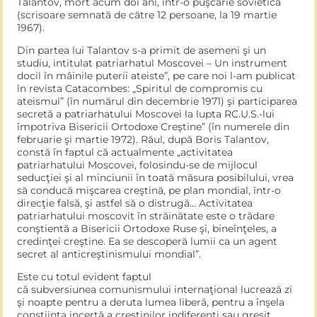
Talantov, mort acum doi ani, într-o puşcărie sovietică
(scrisoare semnată de către 12 persoane, la 19 martie
1967).
Din partea lui Talantov s-a primit de asemeni şi un
studiu, inti­tulat patriarhatul Moscovei – Un instrument
docil în mâinile pu­terii ateiste”, pe care noi l-am publicat
în revista Catacombes: „Spiritul de compromis cu
ateismul” (în numărul din decembrie 1971) şi participarea
secretă a patriarhatului Moscovei la lupta RC.U.S.-lui
împotriva Bisericii Ortodoxe Creştine” (în numerele din
februarie şi martie 1972). Răul, după Boris Talantov,
constă în faptul că actualmente „activitatea
patriarhatului Moscovei, folosindu-se de mijlocul
seducţiei şi al minciunii în toată măsura posi­bilului, vrea
să conducă mişcarea creştină, pe plan mondial, într-o
direcţie falsă, şi astfel să o distrugă… Activitatea
patriarhatului moscovit în străinătate este o trădare
conştientă a Bisericii Orto­doxe Ruse şi, bineînţeles, a
credinţei creştine. Ea se descoperă lumii ca un agent
secret al anticreştinismului mondial”.
Este cu totul evident faptul
că subversiunea comunismului internaţional lucrează zi
şi noapte pentru a deruta lumea liberă, pentru a înşela
conştiinţa incertă a creştinilor indiferenţi sau greşit