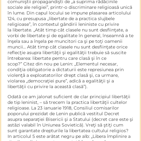
comuniştii propagandişti de „a suprima rădăcinile
sociale ale religiei”, printr-o discriminare religioasă unică
în lume. Din capul locului se impune plasarea articolului
124, cu presupusa „libertate de a practica slujbele
religioase”, în contextul gândirii leniniste cu privire
la libertate. „Atât timp cât clasele nu sunt des­fiinţate, a
vorbi de libertate şi de egalitate în general, înseamnă a te
înşela sau a înşela pe muncitori ca şi pe toţi oamenii
muncii… Atât timp cât clasele nu sunt desfiinţate orice
reflecţie asupra libertăţii şi egalităţii trebuie să suscite
întrebarea: libertate pentru care clasă şi în ce
scop?” Citez din nou pe Lenin: „Elementul necesar,
condiţia obligatorie a dictaturii este represiunea prin
violenţă a exploatatorilor drept clasă şi, ca urmare,
violarea „democraţiei pure”, adică a egalităţii şi a
libertăţii cu privire la această clasă”).
Odată ce am jalonat suficient de clar principiul libertăţii
de tip leninist, – să trecem la practica libertăţii cultelor
religioase. La 23 ianuarie 1918, Consiliul comisarilor
poporului prezidat de Lenin publică vestitul Decret
asupra separaţiei Bisericii şi a Statu­lui (decret care este şi
astăzi valabil în Uniunea Sovietică). Vreţi să ştiţi cum
sunt garantate drepturile la libertatea cultului religios?
In articolul 5 este arătat negru pe alb: „Libera împlinire a