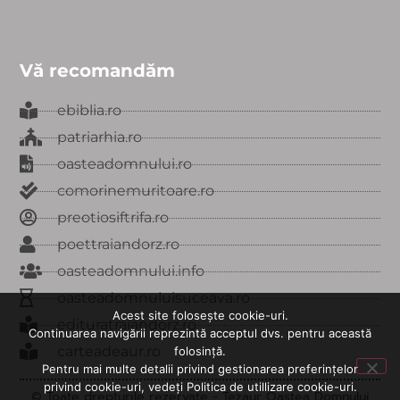
Vă recomandăm
ebiblia.ro
patriarhia.ro
oasteadomnului.ro
comorinemuritoare.ro
preotiosiftrifa.ro
poettraiandorz.ro
oasteadomnului.info
oasteadomnuluisuceava.ro
Acest site folosește cookie-uri.
edituratraiandorz.ro
Continuarea navigării reprezintă acceptul dvs. pentru această
carteadeaur.ro
folosință.
Pentru mai multe detalii privind gestionarea preferințelor
privind cookie-uri, vedeți Politica de utillizare cookie-uri.
© Toate drepturile rezervate - Tezaur Oastea Domnului