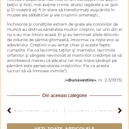
beţivi şi hoţi, mai puţine crime: atunci lagărele s-ar goli
şi D-voastră aţi fi în stare să transformaţi puşcăriile în
muzee ale sălbăticiei şi ale cruzimii omeneşti…
Închisorile şi condiţiile extrem de grele ale coloniilor de
muncă au distrus sănătatea multor creştini, iar unii din ei
nu s-au mai întors acasă. Ei şi-au terminat zilele dincolo
de zidurile de sârmă ghimpată, întocmai ca nişte eroi ai
adevărului. Creştinii v-au iertat chiar şi aceste fapte
cumplite. Fie ca lacrimile taţilor şi mamelor, lacrimile
orfanilor şi sângele nevinovat al martirilor credinţei să vă
amintească mereu că păcatul cel mai mare săvârşit pe
pământ este persecutarea creştinilor. Fie ca aceste
lucruri să vă înmoaie inimile”).
(
«Bunavestire»
, nr. 2-3/1973)
Din aceeasi categorie
ARTICOL PERCEDENT
Creștinism sec și fără gust
ARTICOL URMĂTOR
O credinţă care nu ne schimbă astăzi, aici pe pământ, nici nu ne poate duce mâine în Cer!
VEZI TOATE ARTICOLELE