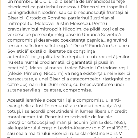
un membru al C.C.lui, ci o seamă de siman­dicoase feţe
bisericeşti ca patriarhul moscovit Pimen şi mitropoli­tul
Leningradului Nicodim, sau ca binecunoscuţii fruntaşi ai
Bise­ricii Ortodoxe Române, patriarhul Justinian şi
mitropolitul Moldovei Justin Moisescu. Pentru
pravoslavnicul mitropolit Nicodim, de pildă „toţi cei ce
vorbesc de persecuţii religioase în Uniunea Sovi­etică…
compromit şi deservesc coexistenţa paşnică… agravând
tensiunea în lumea întreagă…” De ce? Fiindcă în Uniunea
Sovie­tică” există o libertate de conştiinţă
autentică” iar „egalitatea în drepturi a tuturor cetăţenilor
nu este numai proclamată, ci garan­tată şi pusă în
practică”). Mereu şi mereu troica Bisericii Orto­doxe roşii
(Alexie, Pimen şi Nicodim) va nega existenţa unei Bise­rici
persecutate, a unei Biserici a catacombelor, răstignită de
către duşmanii lui Dumnezeu, cu binecuvântarea unor
sutane servile şi, ca atare, compromise.
Această ierarhie a dezertării şi a compromisului anti-
evanghelic a fost în nenumărate rânduri denunţată şi,
totuşi, i se acordă pre­tutindeni în lumea liberă un credit
moral nemeritat. Reamintim scrisorile de foc ale
preoţilor ortodocşi Eşliman şi Iacunin (din 15 dec. 1965),
ale luptătorului creştin Levitin-Krasnov (din 21 mai 1966),
sau cea a martirului Bisericii ruse clandestine Boris V.