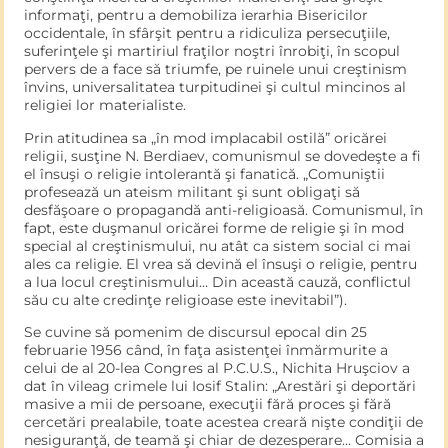
informaţi, pentru a demobiliza ierarhia Bisericilor
occidentale, în sfârşit pentru a ridiculiza persecuţiile,
suferinţele şi martiriul fraţilor noştri înrobiţi, în scopul
pervers de a face să triumfe, pe ruinele unui creştinism
învins, universalitatea turpitudinei şi cultul mincinos al
religiei lor materialiste.
Prin atitudinea sa „în mod implacabil ostilă” oricărei
religii, susţine N. Berdiaev, comunismul se dovedeşte a fi
el însuşi o religie intolerantă şi fanatică. „Comuniştii
profesează un ateism militant şi sunt obligaţi să
desfăşoare o propagandă anti-religioasă. Comunismul, în
fapt, este duşmanul oricărei forme de religie şi în mod
special al creştinismului, nu atât ca sistem social ci mai
ales ca religie. El vrea să devină el însuşi o religie, pentru
a lua locul creştinismului… Din această cauză, conflictul
său cu alte credinţe religioase este inevitabil”).
Se cuvine să pomenim de discursul epocal din 25
februarie 1956 când, în faţa asistenţei înmărmurite a
celui de al 20-lea Con­gres al P.C.U.S., Nichita Hruşciov a
dat în vileag crimele lui Iosif Stalin: „Arestări şi deportări
masive a mii de persoane, execuţii fără proces şi fără
cercetări prealabile, toate acestea creară nişte condiţii de
nesiguranţă, de teamă şi chiar de dezesperare… Comisia a