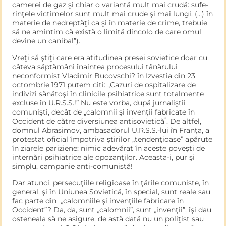
camerei de gaz şi chiar o variantă mult mai crudă: sufe­
rinţele victimelor sunt mult mai crude şi mai lungi. (…) în
materie de nedreptăţi ca şi în materie de crime, trebuie
să ne amintim că există o limită dincolo de care omul
devine un canibal”).
Vreţi să ştiţi care era atitudinea presei sovietice doar cu
câteva săptămâni înaintea procesului tânărului
neconformist Vladimir Bucovschi? în Izvestia din 23
octombrie 1971 putem citi: „Cazuri de ospitalizare de
indivizi sănătoşi în clinicile psihiatrice sunt totalmente
excluse în U.R.S.S.!” Nu este vorba, după jurnaliştii
comunişti, decât de „calomnii şi invenţii fabricate în
“
Occident de către diversiunea antisovietică
. De altfel,
domnul Abrasimov, ambasadorul U.R.S.S.-lui în Franţa, a
protestat oficial împotriva ştirilor „tendenţioase” apărute
în ziarele pariziene: nimic adevărat în aceste poveşti de
internări psihiatrice ale opozanţilor. Aceasta-i, pur şi
simplu, campanie anti-comunistă!
Dar atunci, persecuţiile religioase în ţările comuniste, în
gene­ral, şi în Uniunea Sovietică, în special, sunt reale sau
fac parte din „calomniile şi invenţiile fabricare în
Occident”? Da, da, sunt „calomnii”, sunt „invenţii”, îşi dau
osteneala să ne asigure, de astă dată nu un poliţist sau