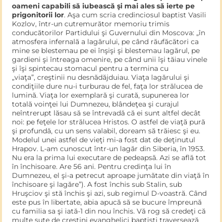
oameni capabili să iubească şi mai ales să ierte pe
prigonitorii lor
. Aşa cum scria credinciosul baptist Vasili
Kozlov, într-un cutremurător memoriu trimis
conducătorilor Partidului şi Guvernului din Moscova: „în
atmosfera infernală a lagărului, pe când răufăcători ca
mine se blestemau pe ei înşişi şi blestemau lagărul, pe
gardieni şi întreaga omenire, pe când unii îşi tăiau vinele
şi îşi spintecau stomacul pentru a termina cu
„viaţa”, creştinii nu desnădăjduiau. Viaţa lagărului şi
condiţiile dure nu-i turburau de fel, faţa lor strălucea de
lumină. Viaţa lor exemplară şi curată, supunerea lor
totală voinţei lui Dumnezeu, blândeţea şi curajul
neîntrerupt lăsau să se întrevadă că ei sunt altfel decât
noi: pe feţele lor strălucea Hristos. O astfel de viaţă pură
şi profundă, cu un sens valabil, doream să trăiesc şi eu.
Modelul unei astfel de vieţi mi-a fost dat de deţinutul
Hrapov. L-am cunoscut într-un lagăr din Siberia, în 1953.
Nu era la prima lui executare de pedeap­să. Azi se află tot
în închisoare. Are 56 ani. Pentru credinţa lui în
Dumnezeu, el şi-a petrecut aproape jumătate din viaţă în
închi­soare şi lagăre”). A fost închis sub Stalin, sub
Hruşciov şi stă închis şi azi, sub regimul D-voastră. Când
este pus în libertate, abia apucă să se bucure împreună
cu familia sa şi iată-1 din nou închis. Vă rog să credeţi că
multe sute de creştini evanghelici baptişti tra­versează