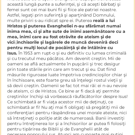
această lungă punte a suferinţei, şi că aceşti bărbaţi şi
femei sunt cei mai buni fii şi fiice ale patriei noastre.
Astfel, legaţi prin suferinţă şi aparţinând Domnului,
multe priviri s-au ridicat spre ei. Puterea
reală a lui
Hristos şi puterea Evangheliei n-au sfărâ­mat numai
inima mea, ci şi alte sute de inimi asemănătoare cu a
mea, inimi care au fost otrăvite de ateism şi de
vici
i,
închisorile şi lagărele de muncă deveniră deci
pentru mulţi locul de pocăinţă şi de întâlnire cu
Isus.
În 1953 am rupt-o şi eu definitiv cu lumea criminală
şi cu trecutul meu păcătos. Am devenit creştin. Mii de
oameni se află actualmente în puşcării şi trec desigur
prin toate stările prin care am trecut şi eu. Dat fiind
măsurile riguroase luate împotriva credincioşilor chiar şi
în închisoare, este foarte greu să înţelegi rostul vieţii şi
să devii creştin. Oamenii se fac tot mai răi: ei n-au nevoie
de ateism, ci de Hristos. Ce bine ar fi dacă aţi per­mite
creştinilor închişi să vorbească răufăcătorilor despre Isus!
Ce schimbată ar fi viaţa acestor mii de deţinuţi, ce
schimbată ar fi! Nu aţi mai fi obligaţi să pregătiţi mii de
conferenţiari pentru răspândirea unei morale ateiste, nici
să întreţineţi o poliţie atât de numeroasă. Banii investiţi
pentru întreţinerea lor şi a închisorilor ar putea fi folosiţi
pentru tipărirea de Biblii şi de Evanghelii atât de
necesare poporului rus. Atunci am cunoaşte mai puţini