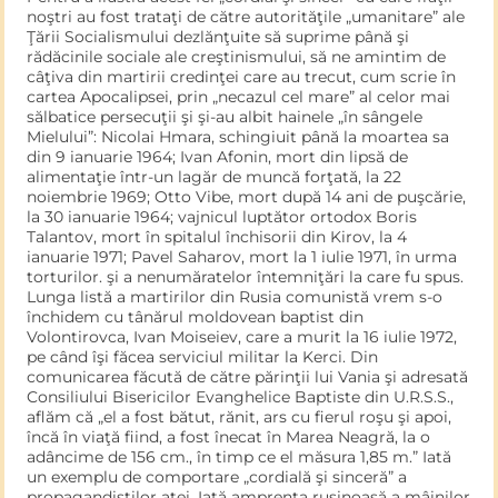
noştri au fost trataţi de către autorităţile „umanitare” ale
Ţării Socialis­mului dezlănţuite să suprime până şi
rădăcinile sociale ale creşti­nismului, să ne amintim de
câţiva din martirii credinţei care au tre­cut, cum scrie în
cartea Apocalipsei, prin „necazul cel mare” al celor mai
sălbatice persecuţii şi şi-au albit hainele „în sângele
Mielului”: Nicolai Hmara, schingiuit până la moartea sa
din 9 ianuarie 1964; Ivan Afonin, mort din lipsă de
alimentaţie într-un lagăr de muncă forţată, la 22
noiembrie 1969; Otto Vibe, mort după 14 ani de puşcărie,
la 30 ianuarie 1964; vajnicul luptător ortodox Boris
Talantov, mort în spitalul închisorii din Kirov, la 4
ianuarie 1971; Pavel Saharov, mort la 1 iulie 1971, în urma
torturilor. şi a nenumăratelor întemniţări la care fu spus.
Lunga listă a martirilor din Rusia comunistă vrem s-o
închidem cu tânărul moldovean baptist din
Volontirovca, Ivan Moiseiev, care a murit la 16 iulie 1972,
pe când îşi făcea serviciul militar la Kerci. Din
comunicarea făcută de către părinţii lui Vania şi adresată
Consiliului Bisericilor Evanghelice Baptiste din U.R.S.S.,
aflăm că „el a fost bătut, rănit, ars cu fierul roşu şi apoi,
încă în viaţă fiind, a fost înecat în Marea Neagră, la o
adâncime de 156 cm., în timp ce el măsura 1,85 m.” Iată
un exemplu de comportare „cordială şi sinceră” a
propagan­diştilor atei. Iată amprenta ruşinoasă a mâinilor