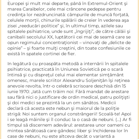
Europei şi mult mai departe, până în Extremul-Orient şi
marea Caraibelor, cele mai crâncene pedepse pentru
credinţa lor ne­zdruncinată: câmpurile de muncă forţată,
celulele morţii, chinu­rile spălării de creier în vederea aşa
zisei „reeducări politice” şi, în ultimul timp, azilele sau
spitalele psihiatrice, unde sunt „îngrijiţi”, de către călăii şi
canibalii secolului XX, luptătorii cei mai de sea­mă care se
opun regimului concentraţionist – vinovaţi de „delicte de
opinie” – şi foarte mulţi creştini, din toate confesiunile ce
exis­tă în spatele cortinei de fier.
In legătură cu proaspăta metodă a internării în spitalele
psihi­atrice, practicată în Uniunea Sovietică pe o scară
întinsă şi cu dis­preţul celui mai elementar simţământ
omenesc, marele scriitor Alexandru Soljeniţân îşi reţinea
anevoie revolta, într-o celebră scrisoare deschisă din 15
iunie 1970: „Iată cum trăim noi: Fără mandat de arestare
sau fără nici o justificare de ordin medical, patru poliţişti
şi doi medici se prezintă la un om sănătos. Medicii
declară că acesta este nebun şi maiorul de la poliţie
strigă: Noi sun­tem organul constrângerii! Scoală-te! Apoi
i se leagă mâinile şi îl conduc la o casă de nebuni. (…) Ar fi
timpul să discernem ade­vărul: arestarea unor oameni cu
mintea sănătoasă care gândesc liber şi închiderea lor în
case de nebuni, nu este altceva decât o variantă a