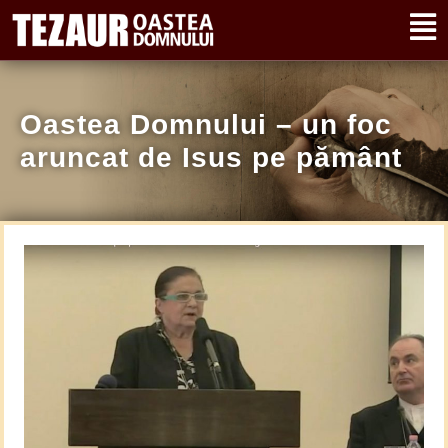
Oastea Domnului – un foc
aruncat de Isus pe pământ