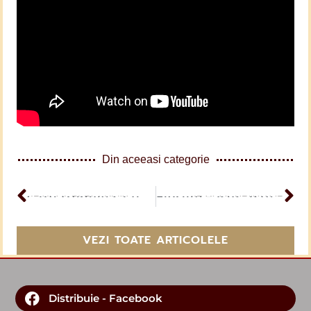
Din aceeasi categorie
ARTICOL PERCEDENT
Care trebuie să fie relaţia mea cu lumea?
ARTICOL URMĂTOR
Floriile – Isus așteptat la Ierusalim
VEZI TOATE ARTICOLELE
Distribuie - Facebook