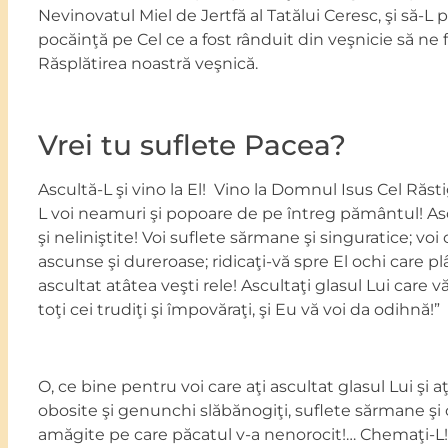
Nevinovatul Miel de Jertfă al Tatălui Ceresc, şi să-L 
pocăinţă pe Cel ce a fost rânduit din veşnicie să ne 
Răsplătirea noastră veşnică.
Vrei tu suflete Pacea?
Ascultă-L şi vino la El! Vino la Domnul Isus Cel Răsti
L voi neamuri şi popoare de pe întreg pământul! Asc
şi neliniştite! Voi suflete sărmane şi singuratice; voi
ascunse şi dureroase; ridicaţi-vă spre El ochi care pl
ascultat atâtea veşti rele! Ascultaţi glasul Lui care 
toţi cei trudiţi şi împovăraţi, şi Eu vă voi da odihnă!”
O, ce bine pentru voi care aţi ascultat glasul Lui şi aţ
obosite şi genunchi slăbănogiţi, suflete sărmane şi 
amăgite pe care păcatul v-a nenorocit!… Chemaţi-L