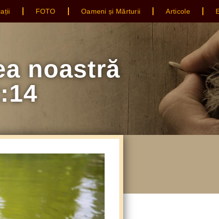
ații
FOTO
Oameni și Mărturii
Articole
E
ea noastră
2:14