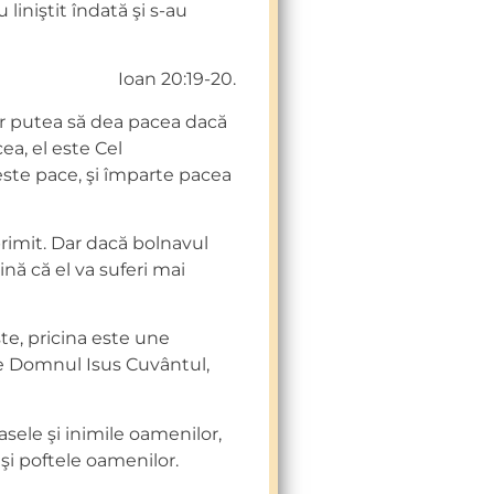
 liniştit îndată şi s-au
Ioan 20:19-20.
r putea să dea pacea dacă
ea, el este Cel
este pace, şi împarte pacea
primit. Dar dacă bolnavul
ă că el va suferi mai
şte, pricina este une
 pe Domnul Isus Cuvântul,
asele şi inimile oamenilor,
 şi poftele oamenilor.