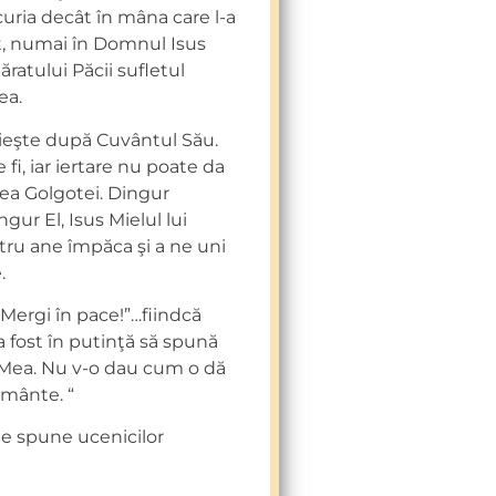
curia decât în mâna care l-a
mit, numai în Domnul Isus
ratului Păcii sufletul
ea.
ăieşte după Cuvântul Său.
i, iar iertare nu poate da
cea Golgotei. Dingur
ur El, Isus Mielul lui
ru ane împăca şi a ne uni
.
“Mergi în pace!”…fiindcă
a fost în putinţă să spună
ea Mea. Nu v-o dau cum o dă
imânte. “
 le spune ucenicilor