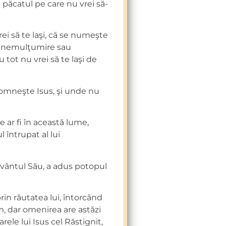
ot păcatul pe care nu vrei să-
rei să te laşi, că se numeşte
e, nemulţumire sau
u tot nu vrei să te laşi de
omneşte Isus, şi unde nu
ie ar fi în această lume,
 întrupat al lui
uvântul Său, a adus potopul
in răutatea lui, întorcând
, dar omenirea are astăzi
rele lui Isus cel Răstignit,