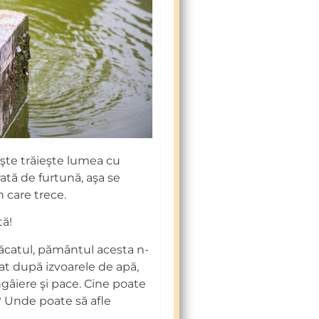
nişte trăieşte lumea cu
ată de furtună, aşa se
 care trece.
tă!
ăcatul, pământul acesta n-
tat după izvoarele de apă,
gâiere şi pace. Cine poate
? Unde poate să afle