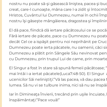
nostru nu poate să-şi găsească liniştea, pacea şi bu
creat, care-l cunoaşte, mâna care l-a zidit şi întoc
Hristos, Cuvântul lui Dumnezeu, numai în ochii Împă
nostru îşi găseşte mângâierea, dragostea şi împlinir
El dă pace, fiindcă dă iertare păcătosului ce se poc
Fără iertare de păcate, pace cu Dumnezeu nu poate f
decât Cel ce a ispăşit pentru noi neprihănit pe Cru
Dumnezeu poate ierta păcatele, nu oamenii, căci sing
Dumnezeu a plătit prin Sângele Său nevinovat pent
cu Dumnezeu, prin trupul Lui de carne, prin moarte
El Singur a fost în stare să spună femeii păcătoase; 
mai întâi i-a iertat păcatele(Luca7:48-50). El Singur 
ucenicilor Săi neliniştiţi:”Vă las pacea, vă dau pac
lumea. Să nu vi se tulbure inima, nici să nu se înspă
Iar în Dimineaţa Învierii, trecând prin uşile încuiate,
înspăimântaţi:”Pace vouă!”