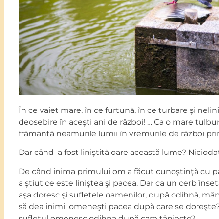
În ce vaiet mare, în ce furtună, în ce turbare şi neli
deosebire în aceşti ani de război! … Ca o mare tulbur
frământă neamurile lumii în vremurile de război prin
Dar când a fost liniştită oare această lume? Nicioda
De când inima primului om a făcut cunoştinţă cu p
a ştiut ce este liniştea şi pacea. Dar ca un cerb înse
aşa doresc şi sufletele oamenilor, după odihnă, mân
să dea inimii omeneşti pacea după care se doreşte
sufletul omenesc odihna după care tânjeşte? …