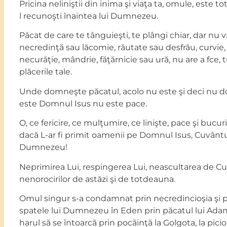
Pricina neliniştii din inima şi viaţa ta, omule, este t
l recunoşti înaintea lui Dumnezeu.
Păcat de care te tânguieşti, te plângi chiar, dar nu v
necredinţă sau lăcomie, răutate sau desfrâu, curvi
necurăţie, mândrie, făţărnicie sau ură, nu are a fce, t
plăcerile tale.
Unde domneşte păcatul, acolo nu este şi deci nu d
este Domnul Isus nu este pace.
O, ce fericire, ce mulţumire, ce linişte, pace şi bucur
dacă L-ar fi primit oamenii pe Domnul Isus, Cuvântul
Dumnezeu!
Neprimirea Lui, respingerea Lui, neascultarea de C
nenorocirilor de astăzi şi de totdeauna.
Omul singur s-a condamnat prin necredincioşia şi pr
spatele lui Dumnezeu în Eden prin păcatul lui Adam
harul să se întoarcă prin pocăinţă la Golgota, la picioa