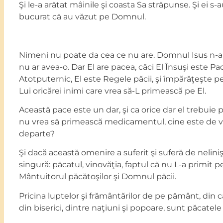
Şi le-a arătat mâinile şi coasta Sa străpunse. Şi ei s-au
bucurat că au văzut pe Domnul.
Nimeni nu poate da cea ce nu are. Domnul Isus n-a
nu ar avea-o. Dar El are pacea, căci El Însuşi este Pac
Atotputernic, El este Regele păcii, şi împărăţeşte p
Lui oricărei inimi care vrea să-L primească pe El.
Această pace este un dar, şi ca orice dar el trebuie 
nu vrea să primească medicamentul, cine este de vin
departe?
Şi dacă această omenire a suferit şi suferă de nelini
singură: păcatul, vinovăţia, faptul că nu L-a primit
Mântuitorul păcătoşilor şi Domnul păcii.
Pricina luptelor şi frământărilor de pe pământ, din c
din biserici, dintre naţiuni şi popoare, sunt păcatele