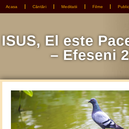
Acasa
Cântări
Meditatii
Filme
Public
ISUS, El este Pac
– Efeseni 