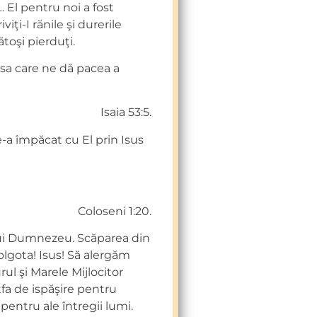
 El pentru noi a fost
iţi-I rănile şi durerile
toşi pierduţi.
psa care ne dă pacea a
Isaia 53:5.
a împăcat cu El prin Isus
Coloseni 1:20.
ai lui Dumnezeu. Scăparea din
olgota! Isus! Să alergăm
ul şi Marele Mijlocitor
tfa de ispăşire pentru
pentru ale întregii lumi.