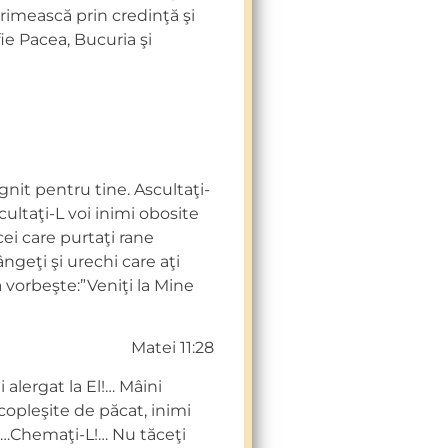
primească prin credinţă şi
fie Pacea, Bucuria şi
gnit pentru tine. Ascultaţi-
ultaţi-L voi inimi obosite
 cei care purtaţi rane
ângeţi şi urechi care aţi
vă vorbeşte:”Veniţi la Mine
Matei 11:28
i alergat la El!… Mâini
copleşite de păcat, inimi
!…Chemaţi-L!… Nu tăceţi