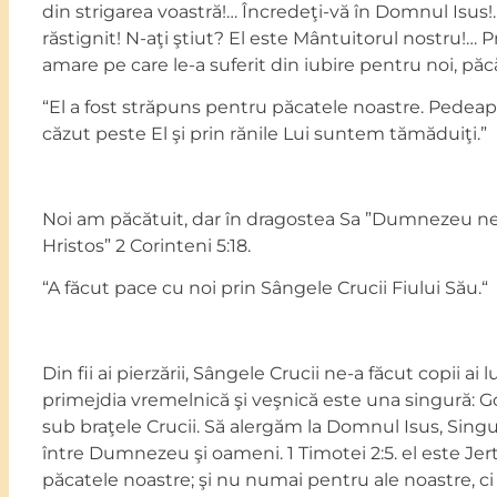
din strigarea voastră!… Încredeţi-vă în Domnul Isus!…
răstignit! N-aţi ştiut? El este Mântuitorul nostru!… Priv
amare pe care le-a suferit din iubire pentru noi, păcă
“El a fost străpuns pentru păcatele noastre. Pedea
căzut peste El şi prin rănile Lui suntem tămăduiţi.”
Noi am păcătuit, dar în dragostea Sa ”Dumnezeu ne-
Hristos” 2 Corinteni 5:18.
“A făcut pace cu noi prin Sângele Crucii Fiului Său.“
Din fii ai pierzării, Sângele Crucii ne-a făcut copii 
primejdia vremelnică şi veşnică este una singură: G
sub braţele Crucii. Să alergăm la Domnul Isus, Singur
între Dumnezeu şi oameni. 1 Timotei 2:5. el este Jer
păcatele noastre; şi nu numai pentru ale noastre, ci 