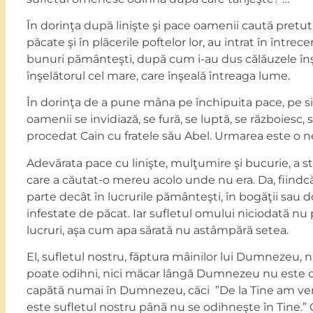
În dorinţa după linişte şi pace oamenii caută pretut
păcate şi în plăcerile poftelor lor, au intrat în între
bunuri pământeşti, după cum i-au dus călăuzele înşe
înşelătorul cel mare, care înşeală întreaga lume.
În dorinţa de a pune mâna pe închipuita pace, pe sig
oamenii se invidiază, se fură, se luptă, se războiesc, s
procedat Cain cu fratele său Abel. Urmarea este o ne
Adevărata pace cu linişte, mulţumire şi bucurie, a
care a căutat-o mereu acolo unde nu era. Da, fiindcă 
parte decât în lucrurile pământeşti, în bogăţii sau do
infestate de păcat. Iar sufletul omului niciodată nu 
lucruri, aşa cum apa sărată nu astâmpără setea.
El, sufletul nostru, făptura mâinilor lui Dumnezeu
poate odihni, nici măcar lângă Dumnezeu nu este d
capătă numai în Dumnezeu, căci ”De la Tine am veni
este sufletul nostru până nu se odihneşte în Tine.” O