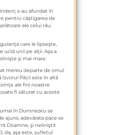
indeni; s-au afundat în
cere pentru câştigarea de
lătoare ale celui rău,
uranţa care le lipseşte,
e ucid unii pe alţii. Aşa a
linişte şi mai mare.
 stat mereu departe de omul
Izvorul Păcii este în altă
rinţe ale firii noastre
poate fi săturat cu aceste
, numai în Dumnezeu se
e ajuns, adevărata pace se
t Doamne, şi neliniştit
, da, aşa este, sufletul