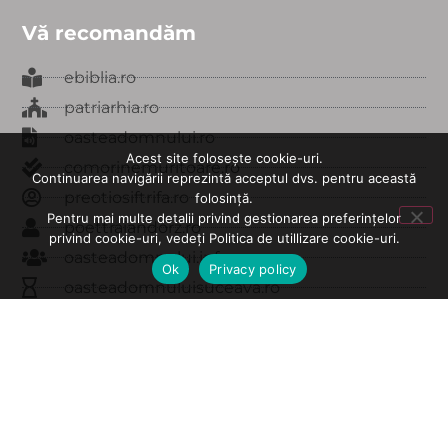
Vă recomandăm
ebiblia.ro
patriarhia.ro
oasteadomnului.ro
Acest site folosește cookie-uri.
comorinemuritoare.ro
Continuarea navigării reprezintă acceptul dvs. pentru această
preotiosiftrifa.ro
folosință.
Pentru mai multe detalii privind gestionarea preferințelor
poettraiandorz.ro
privind cookie-uri, vedeți Politica de utillizare cookie-uri.
oasteadomnului.info
Ok
Privacy policy
oasteadomnuluisuceava.ro
edituratraiandorz.ro
carteadeaur.ro
© Toate drepturile rezervate - Tezaur Oastea Domnului
2020