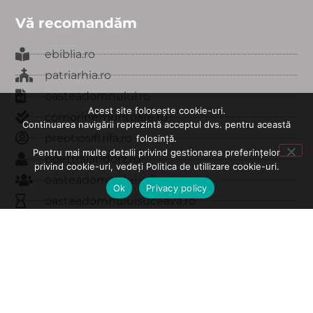
Vă recomandăm
ebiblia.ro
patriarhia.ro
oasteadomnului.ro
Acest site folosește cookie-uri.
comorinemuritoare.ro
Continuarea navigării reprezintă acceptul dvs. pentru această
preotiosiftrifa.ro
folosință.
Pentru mai multe detalii privind gestionarea preferințelor
poettraiandorz.ro
privind cookie-uri, vedeți Politica de utillizare cookie-uri.
oasteadomnului.info
Ok
Privacy policy
oasteadomnuluisuceava.ro
edituratraiandorz.ro
carteadeaur.ro
© Toate drepturile rezervate - Tezaur Oastea Domnului
2020