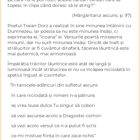
topesc în clipa când doresc să le ating?”
(Mărgăritarul ascuns, p. 97).
Poetul Traian Dorz a realizat în sine minunea întâlnirii cu
Dumnezeu, iar poezia sa nu este minunea însăși, ci
exprimarea ei, “icoana” ei. Versurile poartă mireasma
minunii, dar nu sunt minunea însăși. Oricât de înalt și
strălucitor ar fi cuvântul dinafară, tăcerea lăuntrică este
mai puternică, mai armonioasă.
Împărăția trăirilor lăuntrice este atât de largă și
luminoasă încât strălucirea ei nu va încăpea niciodată în
spațiul îngust al cuvintelor.
“În tainicele-adâncuri din sufletul ascuns
în care niciodată și nimeni n-a pătruns
aș vrea Isuse dulce Tu singur să cobori
să vezi ascunse-acolo a Dragostei comori
să vezi acolo versul ce n-a putut fi scris
ce-mi mistuie ființa în care zace-nchis”