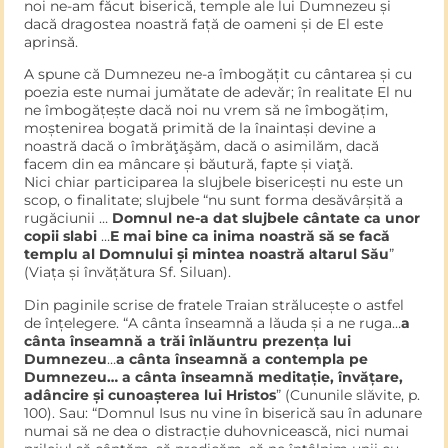
noi ne-am făcut biserică, temple ale lui Dumnezeu și
dacă dragostea noastră față de oameni și de El este
aprinsă.
A spune că Dumnezeu ne-a îmbogățit cu cântarea și cu
poezia este numai jumătate de adevăr; în realitate El nu
ne îmbogățește dacă noi nu vrem să ne îmbogățim,
moștenirea bogată primită de la înaintași devine a
noastră dacă o îmbrăţăşăm, dacă o asimilăm, dacă
facem din ea mâncare și băutură, fapte și viaţă.
Nici chiar participarea la slujbele bisericești nu este un
scop, o finalitate; slujbele “nu sunt forma desăvârșită a
rugăciunii …
Domnul ne-a dat slujbele cântate ca unor
copii slabi
…
E mai bine ca inima noastră să se facă
templu al Domnului și mintea noastră altarul Său
”
(Viața și învățătura Sf. Siluan).
Din paginile scrise de fratele Traian strălucește o astfel
de înțelegere. “A cânta înseamnă a lăuda și a ne ruga…
a
cânta înseamnă a trăi înlăuntru prezența lui
Dumnezeu
…
a cânta înseamnă a contempla pe
Dumnezeu… a cânta înseamnă meditație, învățare,
adâncire și cunoașterea lui Hristos
” (Cununile slăvite, p.
100). Sau: “Domnul Isus nu vine în biserică sau în adunare
numai să ne dea o distracție duhovnicească, nici numai