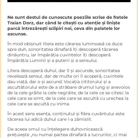
Ne sunt destul de cunoscute poeziile scrise de fratele
Traian Dorz, dar când le citești cu atenție și liniște
parcă întrezărești sclipiri noi, ceva din palatele lor
ascunse.
În mod obișnuit litera este cărarea luminoasă ce duce
spre duh, sonoritatea dinafară îți descoperă tăcerea
dinăuntru, iar împărăția cuvintelor îți descoperă
Împărăția Luminii și a puterii și a sensului.
Litera descoperă duhul, dar îl și ascunde, sonoritatea
revelează sensul, dar de multe ori îl acoperă, cuvintele
dau viață, dar o și ascund. Vocația cititorului și a
ascultătorului este de a străbare drumul lung și anevoios
de la cele grăite la cele negrăite, de la cele ce se citesc la
cele care se simt, de la cele care se ascultă cu urechea la
cele care se ascultă cu inima.
În acest sens esența, conținutul și fibra cuvântului este
tăcerea lui adică duhul care l-a zămislit.
De aceea omul cu înțelegere duhovnicească
prețuiește „nu numai partea dinafară a lucrurilor, ci mai