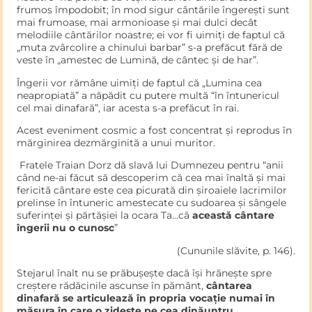
frumos împodobit; în mod sigur cântările îngerești sunt
mai frumoase, mai armonioase și mai dulci decât
melodiile cântărilor noastre; ei vor fi uimiți de faptul că
„muta zvârcolire a chinului barbar” s-a prefăcut fără de
veste în „amestec de Lumină, de cântec și de har”.
Îngerii vor rămâne uimiți de faptul că „Lumina cea
neapropiată” a năpădit cu putere multă “în întunericul
cel mai dinafară”, iar acesta s-a prefăcut în rai.
Acest eveniment cosmic a fost concentrat și reprodus în
mărginirea dezmărginită a unui muritor.
Fratele Traian Dorz dă slavă lui Dumnezeu pentru “anii
când ne-ai făcut să descoperim că cea mai înaltă și mai
fericită cântare este cea picurată din șiroaiele lacrimilor
prelinse în întuneric amestecate cu sudoarea și sângele
suferinței și părtășiei la ocara Ta…că
această cântare
îngerii nu o cunosc
”
(Cununile slăvite, p. 146).
Stejarul înalt nu se prăbușește dacă își hrănește spre
creștere rădăcinile ascunse în pământ,
cântarea
dinafară se articulează în propria vocație numai în
măsura în care o zidește pe cea dinăuntru
.