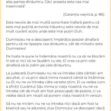
ales partea dinăuntru. Căci aceasta este cea mai
însemnată”
(Garanția veșnică, p. 86).
Este nevoie de mai multă sonoritate înafară pentru că
este mai puțină armonie înăuntru; este nevoie de mai
mult cuvânt acolo unde este mai puțin Duh.
Dumnezeu ne-a descoperit împărăția poeziei dinafară
pentru că ne lipsește cea dinăuntru. cât de milostiv este
Dumnezeu!
Pe toate le pune la îndemâna noastră nu ca să ne blocăm
în ele și nici să ne lăudăm cu ele. El vrea ca prin cele
dinafară să le zidim pe cele dinăuntru.
La judecată Dumnezeu nu ne va întreba câte cântări am
ascultat, ci va privi dacă inima noastră cântă la întâlnirea
cu El; nu ne va întreba câte versete știm, El va vedea cum
a sfințit Cuvântul Său inima și viața noastră; nu ne va
întreba cât de mult am fost preocupați de poezie, ci va
vedea dacă am reușit să punem viața noastră în versuri.
Să nu ne mirăm: nu ne va întreba nici dacă am fost la
biserică sau la adunare; ziua Domnului va descoperi dacă