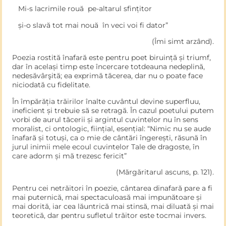
Mi-s lacrimile rouă pe-altarul sfințitor
și-o slavă tot mai nouă în veci voi fi dator”
(Îmi simt arzând).
Poezia rostită înafară este pentru poet biruință și triumf,
dar în același timp este încercare totdeauna nedeplină,
nedesăvârşită; ea exprimă tăcerea, dar nu o poate face
niciodată cu fidelitate.
În împărăția trăirilor înalte cuvântul devine superfluu,
ineficient și trebuie să se retragă. În cazul poetului putem
vorbi de aurul tăcerii și argintul cuvintelor nu în sens
moralist, ci ontologic, ființial, esențial: “Nimic nu se aude
înafară și totuși, ca o mie de cântări îngerești, răsună în
jurul inimii mele ecoul cuvintelor Tale de dragoste, în
care adorm și mă trezesc fericit”
(Mărgăritarul ascuns, p. 121).
Pentru cei netrăitori în poezie, cântarea dinafară pare a fi
mai puternică, mai spectaculoasă mai impunătoare și
mai dorită, iar cea lăuntrică mai stinsă, mai diluată și mai
teoretică, dar pentru sufletul trăitor este tocmai invers.