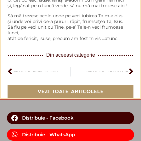
şi, legănat pe-o luncă verde, să nu mă mai trezesc aici!
Să mă trezesc acolo unde pe veci iubirea Ta m-a dus
şi unde voi privi de-a pururi, răpit, frumseţea Ta, Isus.
Să fiu pe veci unit cu Tine, pe-a’ Tale-n veci frumoase
lunci,
atât de fericit, Isuse, precum am fost în vis …atunci.
Din aceeasi categorie
ARTICOL PERCEDENT
Revoluţia din Anglia şi una de la noi
ARTICOL URMĂTOR
Comunismul și războiul
VEZI TOATE ARTICOLELE
Distribuie - Facebook
Distribuie - WhatsApp