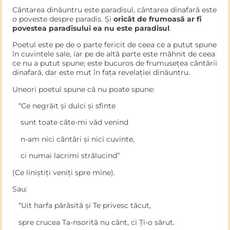
Cântarea dinăuntru este paradisul, cântarea dinafară este
o poveste despre paradis. Și
oricât de frumoasă ar fi
povestea paradisului ea nu este paradisul
.
Poetul este pe de o parte fericit de ceea ce a putut spune
în cuvintele sale, iar pe de altă parte este mâhnit de ceea
ce nu a putut spune; este bucuros de frumusețea cântării
dinafară, dar este mut în fața revelației dinăuntru.
Uneori poetul spune că nu poate spune:
“Ce negrăit și dulci și sfinte
sunt toate câte-mi văd venind
n-am nici cântări și nici cuvinte,
ci numai lacrimi strălucind”
(Ce liniștiți veniți spre mine).
Sau:
“Uit harfa părăsită și Te privesc tăcut,
spre crucea Ta-nsorită nu cânt, ci Ți-o sărut.