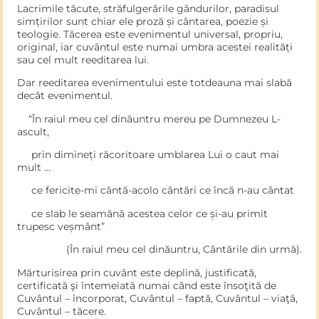
Lacrimile tăcute, străfulgerările gândurilor, paradisul
simțirilor sunt chiar ele proză și cântarea, poezie și
teologie. Tăcerea este evenimentul universal, propriu,
original, iar cuvântul este numai umbra acestei realități
sau cel mult reeditarea lui.
Dar reeditarea evenimentului este totdeauna mai slabă
decât evenimentul.
“În raiul meu cel dinăuntru mereu pe Dumnezeu L-
ascult,
prin dimineți răcoritoare umblarea Lui o caut mai
mult …
ce fericite-mi cântă-acolo cântări ce încă n-au cântat
ce slab le seamănă acestea celor ce și-au primit
trupesc veșmânt”
(În raiul meu cel dinăuntru, Cântările din urmă).
Mărturisirea prin cuvânt este deplină, justificată,
certificată şi întemeiată numai când este însoţită de
Cuvântul – încorporat, Cuvântul – faptă, Cuvântul – viaţă,
Cuvântul – tăcere.