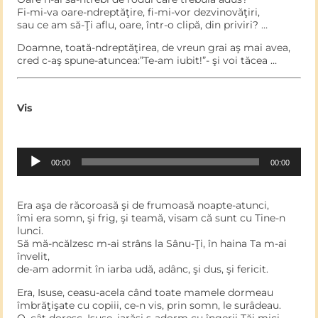
Fi-mi-va oare-ndreptăţire, fi-mi-vor dezvinovăţiri,
sau ce am să-Ţi aflu, oare, într-o clipă, din priviri? …
Doamne, toată-ndreptăţirea, de vreun grai aş mai avea,
cred c-aş spune-atuncea:”Te-am iubit!”- şi voi tăcea …
Vis
Audio
00:00
00:00
Player
Era aşa de răcoroasă şi de frumoasă noapte-atunci,
îmi era somn, şi frig, şi teamă, visam că sunt cu Tine-n
lunci.
Să mă-ncălzesc m-ai strâns la Sânu-Ţi, în haina Ta m-ai
învelit,
de-am adormit în iarba udă, adânc, şi dus, şi fericit.
Era, Isuse, ceasu-acela când toate mamele dormeau
îmbrăţişate cu copiii, ce-n vis, prin somn, le surâdeau.
O, cât doresc, Isuse, iarăşi s-adorm cu îngerii Tăi mici