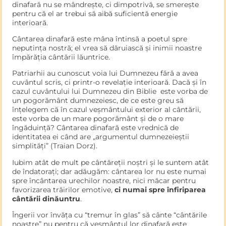
dinafară nu se mândrește, ci dimpotrivă, se smerește
pentru că el ar trebui să aibă suficientă energie
interioară.
Cântarea dinafară este mâna întinsă a poetul spre
neputința nostră; el vrea să dăruiască și inimii noastre
împărăția cântării lăuntrice.
Patriarhii au cunoscut voia lui Dumnezeu fără a avea
cuvântul scris, ci printr-o revelație interioară. Dacă și în
cazul cuvântului lui Dumnezeu din Biblie este vorba de
un pogorământ dumnezeiesc, de ce este greu să
înțelegem că în cazul veșmântului exterior al cântării,
este vorba de un mare pogorământ și de o mare
îngăduință? Cântarea dinafară este vrednică de
identitatea ei când are „argumentul dumnezeieștii
simplități” (Traian Dorz).
Iubim atât de mult pe cântăreții noștri și le suntem atât
de îndatorați; dar adăugăm: cântarea lor nu este numai
spre încântarea urechilor noastre, nici măcar pentru
favorizarea trăirilor emotive,
ci numai spre înfiriparea
cântării dinăuntru
.
Îngerii vor învăța cu “tremur în glas” să cânte “cântările
noastre” nu pentru că veșmântul lor dinafară este