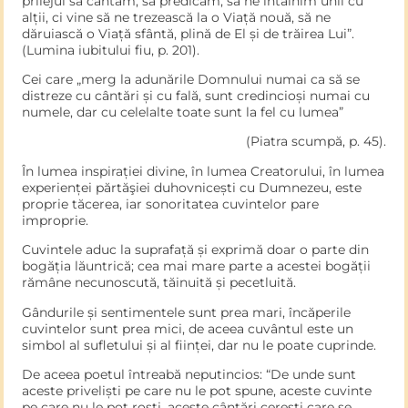
prilejul să cântăm, să predicăm, să ne întâlnim unii cu
alții, ci vine să ne trezească la o Viață nouă, să ne
dăruiască o Viață sfântă, plină de El și de trăirea Lui”.
(Lumina iubitului fiu, p. 201).
Cei care „merg la adunările Domnului numai ca să se
distreze cu cântări și cu fală, sunt credincioși numai cu
numele, dar cu celelalte toate sunt la fel cu lumea”
(Piatra scumpă, p. 45).
În lumea inspirației divine, în lumea Creatorului, în lumea
experienței părtăşiei duhovnicești cu Dumnezeu, este
proprie tăcerea, iar sonoritatea cuvintelor pare
improprie.
Cuvintele aduc la suprafață și exprimă doar o parte din
bogăția lăuntrică; cea mai mare parte a acestei bogății
rămâne necunoscută, tăinuită și pecetluită.
Gândurile și sentimentele sunt prea mari, încăperile
cuvintelor sunt prea mici, de aceea cuvântul este un
simbol al sufletului și al ființei, dar nu le poate cuprinde.
De aceea poetul întreabă neputincios: “De unde sunt
aceste priveliști pe care nu le pot spune, aceste cuvinte
pe care nu le pot rosti, aceste cântări cerești care se