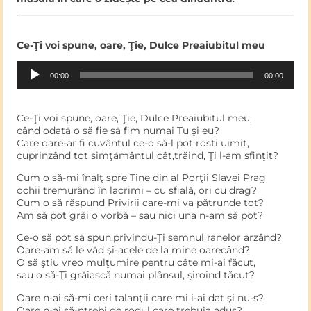
Ce-Ţi voi spune, oare, Ţie, Dulce Preaiubitul meu
Audio
00:00
00:00
Player
Ce-Ţi voi spune, oare, Ţie, Dulce Preaiubitul meu,
când odată o să fie să fim numai Tu şi eu?
Care oare-ar fi cuvântul ce-o să-l pot rosti uimit,
cuprinzând tot simţământul cât,trăind, Ţi l-am sfinţit?
Cum o să-mi înalţ spre Tine din al Porţii Slavei Prag
ochii tremurând în lacrimi – cu sfială, ori cu drag?
Cum o să răspund Privirii care-mi va pătrunde tot?
Am să pot grăi o vorbă – sau nici una n-am să pot?
Ce-o să pot să spun,privindu-Ţi semnul ranelor arzând?
Oare-am să le văd şi-acele de la mine oarecând?
O să ştiu vreo mulţumire pentru câte mi-ai făcut,
sau o să-Ţi grăiască numai plânsul, şiroind tăcut?
Oare n-ai să-mi ceri talanţii care mi i-ai dat şi nu-s?
Oare n-ai să-ntrebi de rodul care trebuia adus?