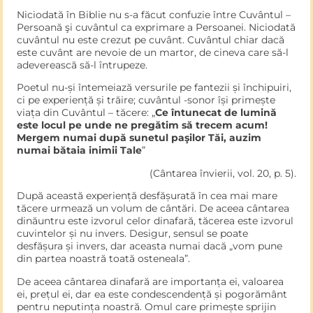
Niciodată în Biblie nu s-a făcut confuzie între Cuvântul –
Persoană şi cuvântul ca exprimare a Persoanei. Niciodată
cuvântul nu este crezut pe cuvânt. Cuvântul chiar dacă
este cuvânt are nevoie de un martor, de cineva care să-l
adeverească să-l întrupeze.
Poetul nu-și întemeiază versurile pe fantezii și închipuiri,
ci pe experiență și trăire; cuvântul -sonor își primește
viața din Cuvântul – tăcere: „
Ce întunecat de lumină
este locul pe unde ne pregătim să trecem acum!
Mergem numai după sunetul paşilor Tăi, auzim
numai bătaia inimii Tale
”
(Cântarea învierii, vol. 20, p. 5).
După această experiență desfășurată în cea mai mare
tăcere urmează un volum de cântări. De aceea cântarea
dinăuntru este izvorul celor dinafară, tăcerea este izvorul
cuvintelor și nu invers. Desigur, sensul se poate
desfășura și invers, dar aceasta numai dacă „vom pune
din partea noastră toată osteneala”.
De aceea cântarea dinafară are importanța ei, valoarea
ei, prețul ei, dar ea este condescendență și pogorământ
pentru neputința noastră. Omul care primește sprijin