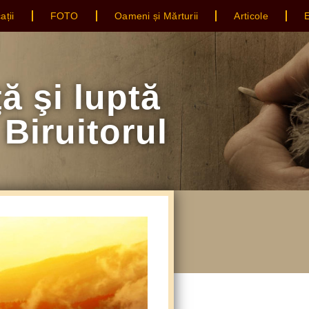
ații
FOTO
Oameni și Mărturii
Articole
E
̆ şi luptă
 Biruitorul