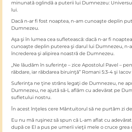
minunată oglindă a puterii lui Dumnezeu: Universul
lui.
Dacă n-ar fi fost noaptea, n-am cunoaşte deplin pute
Dumnezeu.
Aşa şi în lumea cea sufletească: dacă n-ar fi noapte
cunoaşte deplin puterea şi darul lui Dumnezeu, n
încrederea şi alipirea noastră de Dumnezeu.
„Ne lăudăm în suferinţe – zice Apostolul Pavel – pen
răbdare, iar răbdarea biruinţă” Romani 5:3-4 şi Iacov 
Suferinţa ne ţine strâns legaţi de Dumnezeu, ne a
Dumnezeu, ne ajută să-L aflăm cu adevărat pe Du
sufletului nostru.
În acest înţeles cere Mântuitorul să ne purtăm zi de 
Eu nu mă ruşinez să spun că L-am aflat cu adevăra
după ce El a pus pe umerii vieţii mele o cruce grea