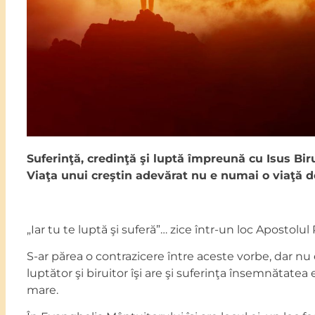
Suferinţă, credinţă şi luptă împreună cu Isus Bir
Viaţa unui creştin adevărat nu e numai o viaţă de
„Iar tu te luptă şi suferă”… zice într-un loc Apostolul P
S-ar părea o contrazicere între aceste vorbe, dar nu 
luptător şi biruitor îşi are şi suferinţa însemnătatea
mare.