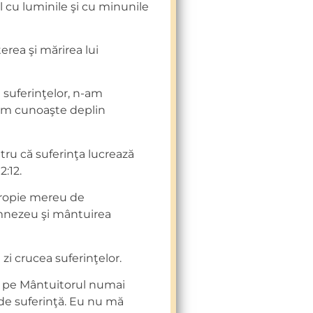
 cu luminile şi cu minunile
rea şi mărirea lui
a suferinţelor, n-am
-am cunoaşte deplin
tru că suferinţa lucrează
2:12.
propie mereu de
mnezeu şi mântuirea
zi crucea suferinţelor.
t pe Mântuitorul numai
 de suferinţă. Eu nu mă