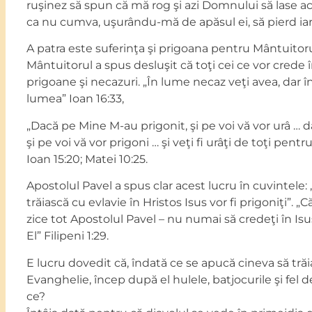
ruşinez să spun că mă rog şi azi Domnului să lase a
ca nu cumva, uşurându-mă de apăsul ei, să pierd iară
A patra este suferinţa şi prigoana pentru Mântuitorul
Mântuitorul a spus desluşit că toţi cei ce vor crede î
prigoane şi necazuri. „În lume necaz veţi avea, dar în
lumea” Ioan 16:33,
„Dacă pe Mine M-au prigonit, şi pe voi vă vor urâ …
şi pe voi vă vor prigoni … şi veţi fi urâţi de toţi pen
Ioan 15:20; Matei 10:25.
Apostolul Pavel a spus clar acest lucru în cuvintele: „
trăiască cu evlavie în Hristos Isus vor fi prigoniţi”. „C
zice tot Apostolul Pavel – nu numai să credeţi în Isus
El” Filipeni 1:29.
E lucru dovedit că, îndată ce se apucă cineva să tră
Evanghelie, încep după el hulele, batjocurile şi fel d
ce?