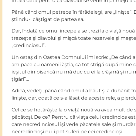
Întâia dată pentru că diavolul se vede în primejdia d
Până când omul petrece în fărădelegi, are „linişte”. 
ştiindu-l câştigat de partea sa.
Dar, îndată ce omul începe a se trezi la o viaţă nou
trezeşte şi diavolul şi mişcă toate rezervele şi meşteş
„credinciosul”.
Un ostaş din Oastea Domnului îmi scrie: „De când a
am pace cu oamenii ăştia, că tot strigă după mine c
ieşitul din biserică nu mă duc cu ei la crâşmă şi nu
ţigări”…
Adică, vedeţi, până când omul a băut şi a duhănit în
linişte, dar, odată ce s-a lăsat de aceste rele, a pierdu
Cel ce se hotărăşte la o viaţă nouă va avea mult de s
păcătoşi. De ce? Pentru că viaţa celui credincios est
care necredinciosul îşi vede păcatele sale şi murdări
necredincioşi nu-i pot suferi pe cei credincioşi.