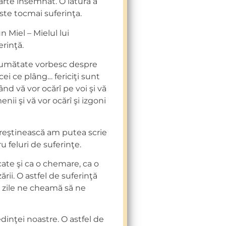
oarte însemnat. O latură a
este tocmai suferinţa.
 Miel – Mielul lui
erinţă.
, jumătate vorbesc despre
 cei ce plâng… fericiţi sunt
când vă vor ocărî pe voi şi vă
enii şi vă vor ocărî şi izgoni
creştinească am putea scrie
u feluri de suferinţe.
ate şi ca o chemare, ca o
ării. O astfel de suferinţă
e zile ne cheamă să ne
dinţei noastre. O astfel de