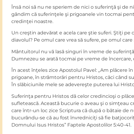
Însă noi să nu ne speriem de nici o suferinţă şi de n
gândim că suferinţele şi prigoanele vin tocmai pentr
credinţei noastre.
Un creştin adevărat e acela care ştie suferi. Ştiţi pe
diavolul? Pe omul care vrea să sufere, pe omul care ş
Mântuitorul nu vă lasă singuri în vreme de suferinţă.
Dumnezeu se arată tocmai pe vreme de încercare, de
În acest înţeles zice Apostolul Pavel: „Am plăcere în s
prigoane, în strâmtorări pentru Hristos, căci când su
În slăbiciunile mele se adevereşte puterea lui Hristos
Suferinţa pentru Hristos dă celor credincioşi o plăc
sufletească. Această bucurie o aveau şi o simţeau cre
care într-un loc zice Scriptura că după o bătaie de n
bucurându-se că au fost învredniciţi să fie batjocor
Domnului Isus Hristos” Faptele Apostolilor 5:40-41.