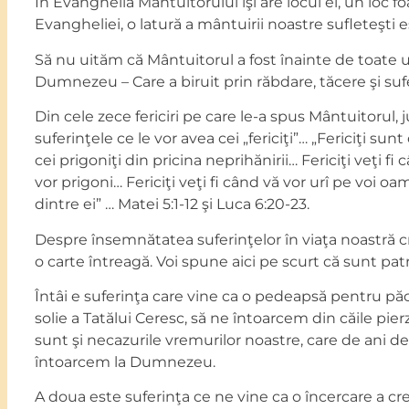
În Evanghelia Mântuitorului îşi are locul ei, un loc f
Evangheliei, o latură a mântuirii noastre sufleteşti 
Să nu uităm că Mântuitorul a fost înainte de toate un
Dumnezeu – Care a biruit prin răbdare, tăcere şi suf
Din cele zece fericiri pe care le-a spus Mântuitorul
suferinţele ce le vor avea cei „fericiţi”… „Fericiţi sunt
cei prigoniţi din pricina neprihănirii… Fericiţi veţi fi 
vor prigoni… Fericiţi veţi fi când vă vor urî pe voi oam
dintre ei” … Matei 5:1-12 şi Luca 6:20-23.
Despre însemnătatea suferinţelor în viaţa noastră 
o carte întreagă. Voi spune aici pe scurt că sunt patr
Întâi e suferinţa care vine ca o pedeapsă pentru păc
solie a Tatălui Ceresc, să ne întoarcem din căile pierz
sunt şi necazurile vremurilor noastre, care de ani d
întoarcem la Dumnezeu.
A doua este suferinţa ce ne vine ca o încercare a cre