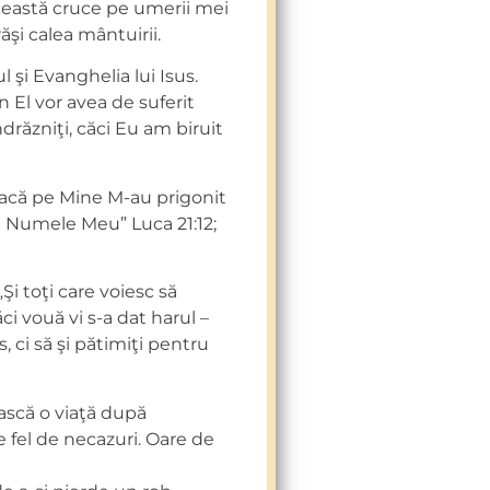
ceastă cruce pe umerii mei
şi calea mântuirii.
 şi Evanghelia lui Isus.
n El vor avea de suferit
drăzniţi, căci Eu am biruit
 dacă pe Mine M-au prigonit
tru Numele Meu” Luca 21:12;
Şi toţi care voiesc să
ăci vouă vi s-a dat harul –
, ci să şi pătimiţi pentru
iască o viaţă după
e fel de necazuri. Oare de