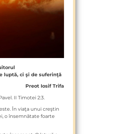
uitorul
 luptă, ci şi de suferinţă
Preot Iosif Trifa
avel. II Timotei 2:3.
este. În viaţa unui creştin
 ei, o însemnătate foarte