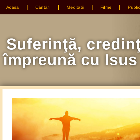
Acasa
Cântări
Meditatii
Filme
Public
Suferinţă, credinţa
împreună cu Isus