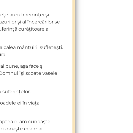
eţe aurul credinţei şi
zurilor şi al încercărilor se
uferinţă curăţitoare a
a calea mântuirii sufleteşti.
ra.
i bune, aşa face şi
Domnul Îşi scoate vasele
 suferinţelor.
adele ei în viaţa
oaptea n-am cunoaşte
m cunoaşte cea mai