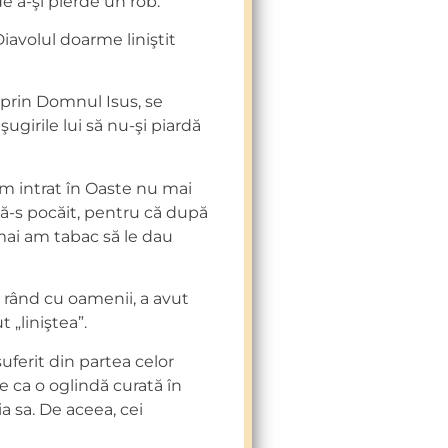
e a-şi pierde un rob.
Diavolul doarme liniştit
ă prin Domnul Isus, se
ugirile lui să nu-şi piardă
m intrat în Oaste nu mai
ă-s pocăit, pentru că după
 mai am tabac să le dau
 rând cu oamenii, a avut
t „liniştea”.
uferit din partea celor
e ca o oglindă curată în
a sa. De aceea, cei