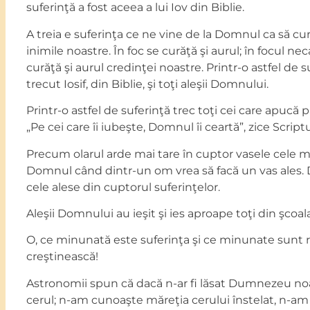
suferinţă a fost aceea a lui Iov din Biblie.
A treia e suferinţa ce ne vine de la Domnul ca să cur
inimile noastre. În foc se curăţă şi aurul; în focul neca
curăţă şi aurul credinţei noastre. Printr-o astfel de s
trecut Iosif, din Biblie, şi toţi aleşii Domnului.
Printr-o astfel de suferinţă trec toţi cei care apucă p
„Pe cei care îi iubeşte, Domnul îi ceartă”, zice Scriptu
Precum olarul arde mai tare în cuptor vasele cele ma
Domnul când dintr-un om vrea să facă un vas ales. 
cele alese din cuptorul suferinţelor.
Aleşii Domnului au ieşit şi ies aproape toţi din şcoala
O, ce minunată este suferinţa şi ce minunate sunt ro
creştinească!
Astronomii spun că dacă n-ar fi lăsat Dumnezeu n
cerul; n-am cunoaşte măreţia cerului înstelat, n-a