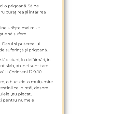
ici o prigoană. Să ne
u curăţirea şi întărirea
 cine urăşte mai mult
tie să sufere.
 Darul şi puterea lui
 suferinţă şi prigoană.
lăbiciuni, în defăimări, în
nt slab, atunci sunt tare…
” II Corinteni 12:9-10.
ere, o bucurie, o mulţumire
ştinii cei dintâi, despre
uiele „au plecat,
iţi pentru numele