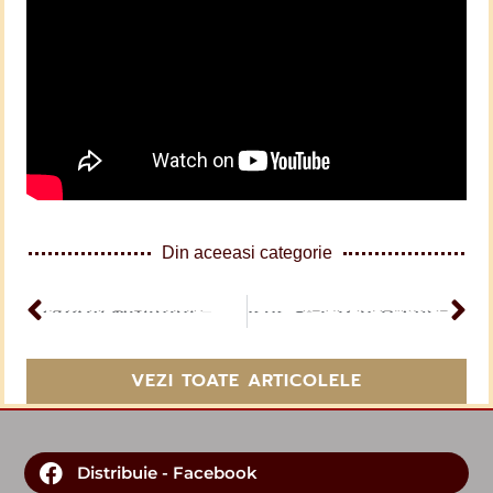
Din aceeasi categorie
ARTICOL PERCEDENT
Glorie Mielului – BBSO
ARTICOL URMĂTOR
Isus S-a arătat celor unsprezece
VEZI TOATE ARTICOLELE
Distribuie - Facebook