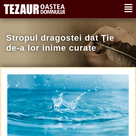
Stropul dragostei dat Ţie
de-a lor inime curate