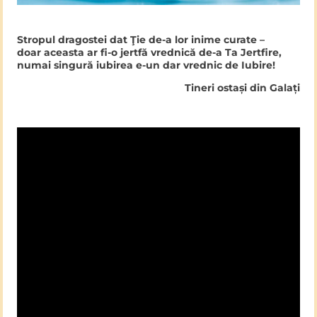
Stropul dragostei dat Ţie de-a lor inime curate –
doar aceasta ar fi-o jertfă vrednică de-a Ta Jertfire,
numai singură iubirea e-un dar vrednic de Iubire!
Tineri ostași din Galați