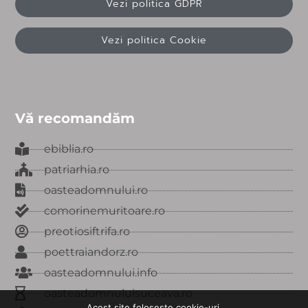
Vezi politica GDPR
Vezi politica Cookie
Vă recomandăm
ebiblia.ro
patriarhia.ro
oasteadomnului.ro
comorinemuritoare.ro
preotiosiftrifa.ro
poettraiandorz.ro
oasteadomnului.info
oasteadomnuluisuceava.ro
Acest site folosește cookie-uri.