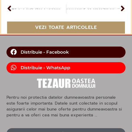
ARTICOL PERCEDENT
Ei să fie una, cum şi Noi suntem una
ARTICOL URMĂTOR
Ultima zi din viata Parintelui Iosif Trifa
VEZI TOATE ARTICOLELE
Distribuie - Facebook
Distribuie - WhatsApp
Pentru noi protectia datelor dumneavoastra personale
este foarte importanta. Datele sunt colectate in scopul
asigurarii celor mai bune oferte pentru dumneavoastra si
pentru a va oferi cea mai buna experienta …