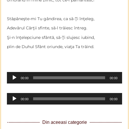
omorând în mine zilnic, tot ce-i pământesc!
Stăpâneşte-mi Tu gândirea, ca să-Ţi înţeleg,
Adevărul Cărţii sfinte, să-l trăiesc întreg.
Şi-n înţelepciune sfântă, să-Ţi slujesc iubind,
plin de Duhul Sfânt oriunde, viaţa Ta trăind.
Audio
00:00
00:00
Player
Audio
00:00
00:00
Player
Din aceeasi categorie