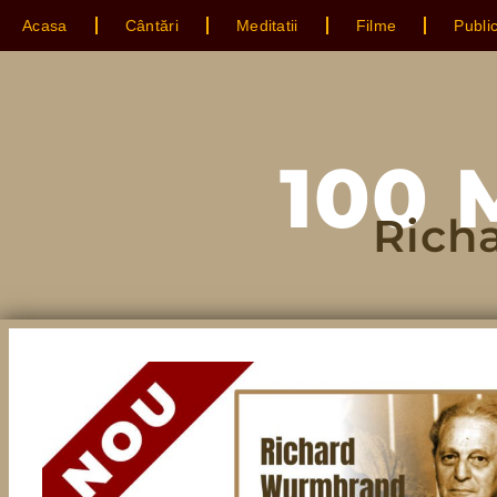
Acasa
Cântări
Meditatii
Filme
Public
100 
Rich