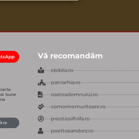
or
decrease
volume.
Vă recomandăm
atsApp
ebiblia.ro
patriarhia.ro
oarte
mai bune
oasteadomnului.ro
una
comorinemuritoare.ro
preotiosiftrifa.ro
okie
poettraiandorz.ro