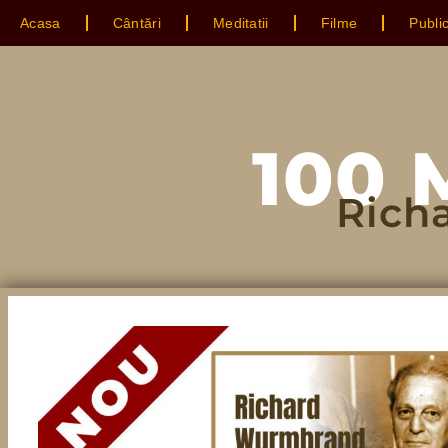
Acasa
Cântări
Meditatii
Filme
Public
100 
Rich