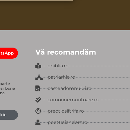
or
decrease
volume.
Vă recomandăm
atsApp
ebiblia.ro
patriarhia.ro
oarte
mai bune
oasteadomnului.ro
una
comorinemuritoare.ro
preotiosiftrifa.ro
okie
poettraiandorz.ro