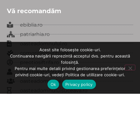
Vă recomandăm
ebiblia.ro
patriarhia.ro
oasteadomnului.ro
Acest site folosește cookie-uri.
comorinemuritoare.ro
Continuarea navigării reprezintă acceptul dvs. pentru această
preotiosiftrifa.ro
folosință.
Pentru mai multe detalii privind gestionarea preferințelor
poettraiandorz.ro
privind cookie-uri, vedeți Politica de utillizare cookie-uri.
oasteadomnului.info
Ok
Privacy policy
oasteadomnuluisuceava.ro
edituratraiandorz.ro
carteadeaur.ro
© Toate drepturile rezervate - Tezaur Oastea Domnului
2020