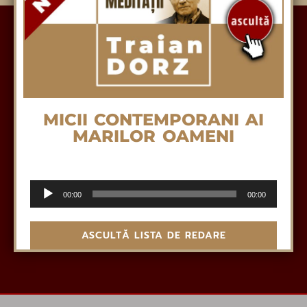
MICII CONTEMPORANI AI
MARILOR OAMENI
Cea dintâi condiție, nașterea din nou
Audio
00:00
00:00
Player
ASCULTĂ LISTA DE REDARE