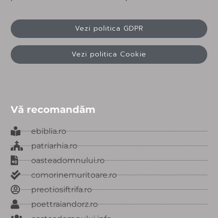
Vezi politica GDPR
Vezi politica Cookie
Vă recomandăm
ebiblia.ro
patriarhia.ro
oasteadomnului.ro
comorinemuritoare.ro
preotiosiftrifa.ro
poettraiandorz.ro