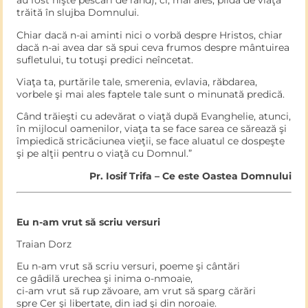
au fost nişte pescari de rând), ci, mai ales, pildă de viaţă
trăită în slujba Domnului.
Chiar dacă n-ai aminti nici o vorbă despre Hristos, chiar
dacă n-ai avea dar să spui ceva frumos despre mântuirea
sufletului, tu totuşi predici neîncetat.
Viaţa ta, purtările tale, smerenia, evlavia, răbdarea,
vorbele şi mai ales faptele tale sunt o minunată predică.
Când trăieşti cu adevărat o viaţă după Evanghelie, atunci,
în mijlocul oamenilor, viaţa ta se face sarea ce sărează şi
împiedică stricăciunea vieţii, se face aluatul ce dospeşte
şi pe alţii pentru o viaţă cu Domnul.”
Pr. Iosif Trifa – Ce este Oastea Domnului
Eu n-am vrut să scriu versuri
Traian Dorz
Eu n-am vrut să scriu versuri, poeme şi cântări
ce gâdilă urechea şi inima o-nmoaie,
ci-am vrut să rup zăvoare, am vrut să sparg cărări
spre Cer şi libertate, din iad şi din noroaie.