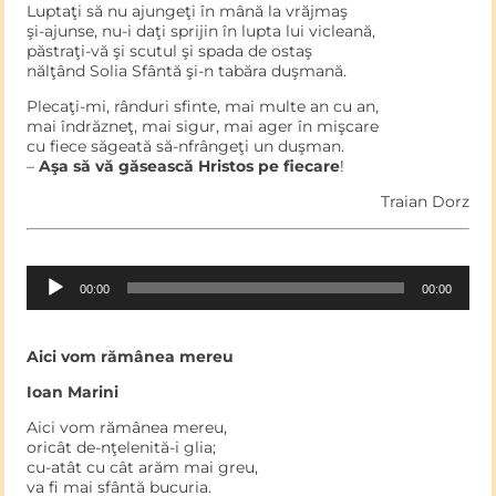
Luptaţi să nu ajungeţi în mână la vrăjmaş
şi-ajunse, nu-i daţi sprijin în lupta lui vicleană,
păstraţi-vă şi scutul şi spada de ostaş
nălţând Solia Sfântă şi-n tabăra duşmană.
Plecaţi-mi, rânduri sfinte, mai multe an cu an,
mai îndrăzneţ, mai sigur, mai ager în mişcare
cu fiece săgeată să-nfrângeţi un duşman.
–
Aşa să vă găsească Hristos pe fiecare
!
Traian Dorz
Audio
00:00
00:00
Player
Aici vom rămânea mereu
Ioan Marini
Aici vom rămânea mereu,
oricât de-nţelenită-i glia;
cu-atât cu cât arăm mai greu,
va fi mai sfântă bucuria.