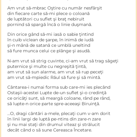
Am vrut să-mbrac Oştire cu număr nesfârşit
din fiecare carte să-mi plece o coloană
de luptători cu suflet şi braţ nebiruit
pornind să spargă încă o linie duşmană.
Din orice gând să-mi iasă o sabie ţintind
în cuib viclean de şarpe, în inimă de iudă
şi-n mână de satană ce umblă uneltind
să fure munca celui ce plânge şi asudă.
N-am vrut să strig cuvinte, ci-am vrut să trag săgeţi
puternice şi multe cu negreşită ţintă,
am vrut să sun alarme, am vrut să rup peceţi
am vrut să-mpiedic Răul să fure şi să mintă.
Cântarea-i numai forma sub care-mi ies plecând
Ostaşii-acestei Lupte de-un suflet şi-o credinţă
ce oricâţi sunt, să meargă coloane, rând pe rând,
să lupte-n orice parte spre-aceeaşi Biruinţă.
…O, dragi cântări a-mele, plecaţi cum v-am dorit
în linii largi de luptă pe-ntins din zare-n zare
şi nu mai staţi din drumul viteaz şi strălucit
decât când o să sune Cereasca Încetare.