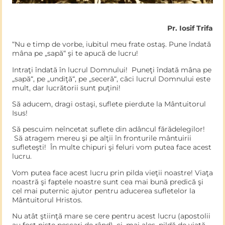
Pr. Iosif Trifa
“Nu e timp de vorbe, iubitul meu frate ostaş. Pune îndată
mâna pe „sapă“ şi te apucă de lucru!
Intraţi îndată în lucrul Domnului! Puneţi îndată mâna pe
„sapă“, pe „undiţă“, pe „seceră“, căci lucrul Domnului este
mult, dar lucrătorii sunt puţini!
Să aducem, dragi ostaşi, suflete pierdute la Mântuitorul
Isus!
Să pescuim neîncetat suflete din adâncul fărădelegilor!
Să atragem mereu şi pe alţii în fronturile mântuirii
sufleteşti! În multe chipuri şi feluri vom putea face acest
lucru.
Vom putea face acest lucru prin pilda vieţii noastre! Viaţa
noastră şi faptele noastre sunt cea mai bună predică şi
cel mai puternic ajutor pentru aducerea sufletelor la
Mântuitorul Hristos.
Nu atât ştiinţă mare se cere pentru acest lucru (apostolii