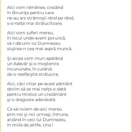
Aici vom rămânea, crezând
în Biruinţa pentru care
ne-au ars strămoşii rând pe rând,
s-o-nalţe mai strălucitoare.
Aici vom suferi mereu,
în locul unde-avem poruncă,
să-I dăruim lui Dumnezeu
slujirea-n cea mai aspră muncă.
Şi-aicea vom muri-apărând
un Adevăr şi-o moştenire
încununate, în curând,
de-o nesfârşită strălucire.
Aici, căci chiar pe-acest pământ
dorim să se mai nalţe-o dată
pentru Hristos un crezământ
şi-o dragoste adevărată.
Ca să-nviem de-aici mereu
prin noi şi noi urmaşi, întruna,
arzând în veci lui Dumnezeu,
în miile de jertfe, Una !