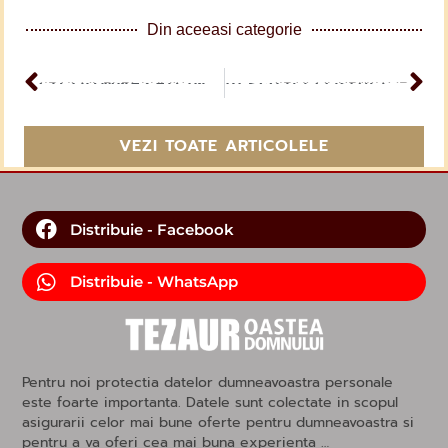
Din aceeasi categorie
ARTICOL PERCEDENT
CU DUMNEZEU IN SLUJBA ROMÂNIEI
ARTICOL URMĂTOR
În şcoala Oastei lui Isus Hristos cel răstignit
VEZI TOATE ARTICOLELE
Distribuie - Facebook
Distribuie - WhatsApp
Pentru noi protectia datelor dumneavoastra personale
este foarte importanta. Datele sunt colectate in scopul
asigurarii celor mai bune oferte pentru dumneavoastra si
pentru a va oferi cea mai buna experienta …