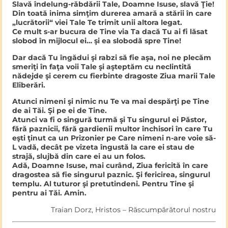
Slavă îndelung-răbdării Tale, Doamne Isuse, slavă Ţie!
Din toată inima simţim durerea amară a stării în care
„lucrătorii“ viei Tale Te trimit unii altora legat.
Ce mult s-ar bucura de Tine via Ta dacă Tu ai fi lăsat
slobod în mijlocul ei… şi ea slobodă spre Tine!
Dar dacă Tu îngădui şi rabzi să fie aşa, noi ne plecăm
smeriţi în faţa voii Tale şi aşteptăm cu neclintită
nădejde şi cerem cu fierbinte dragoste Ziua marii Tale
Eliberări.
Atunci nimeni şi nimic nu Te va mai despărţi pe Tine
de ai Tăi. Şi pe ei de Tine.
Atunci va fi o singură turmă şi Tu singurul ei Păstor,
fără paznicii, fără gardienii multor închisori în care Tu
eşti ţinut ca un Prizonier pe Care nimeni n-are voie să-
L vadă, decât pe vizeta îngustă la care ei stau de
strajă, slujbă din care ei au un folos.
Adă, Doamne Isuse, mai curând, Ziua fericită în care
dragostea să fie singurul paznic. Şi fericirea, singurul
templu. Al tuturor şi pretutindeni. Pentru Tine şi
pentru ai Tăi. Amin.
Traian Dorz, Hristos – Răscumpărătorul nostru