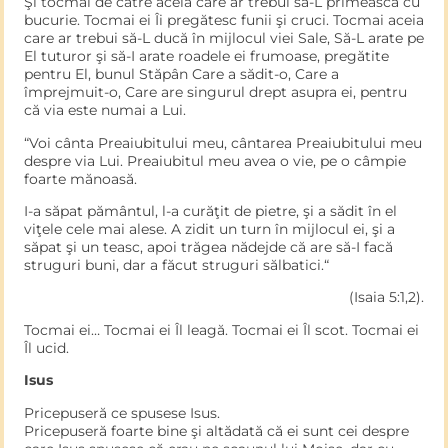
Şi tocmai de către aceia care ar trebui să-L primească cu
bucurie. Tocmai ei Îi pregătesc funii şi cruci. Tocmai aceia
care ar trebui să-L ducă în mijlocul viei Sale, Să-L arate pe
El tuturor şi să-I arate roadele ei frumoase, pregătite
pentru El, bunul Stăpân Care a sădit-o, Care a
împrejmuit-o, Care are singurul drept asupra ei, pentru
că via este numai a Lui.
“Voi cânta Preaiubitului meu, cântarea Preaiubitului meu
despre via Lui. Preaiubitul meu avea o vie, pe o câmpie
foarte mănoasă.
I-a săpat pământul, l-a curăţit de pietre, şi a sădit în el
viţele cele mai alese. A zidit un turn în mijlocul ei, şi a
săpat şi un teasc, apoi trăgea nădejde că are să-I facă
struguri buni, dar a făcut struguri sălbatici.“
(Isaia 5:1,2).
Tocmai ei… Tocmai ei Îl leagă. Tocmai ei Îl scot. Tocmai ei
Îl ucid.
Isus
Pricepuseră ce spusese Isus.
Pricepuseră foarte bine şi altădată că ei sunt cei despre