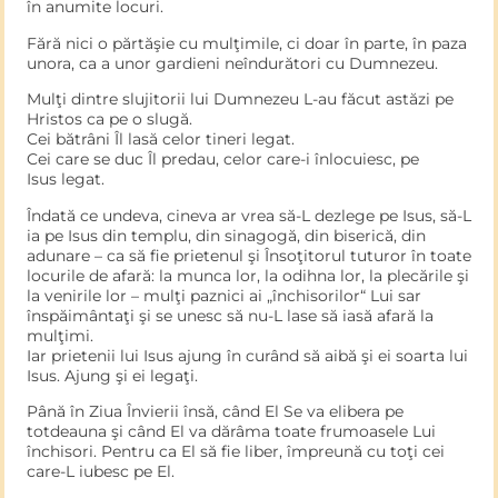
în anumite locuri.
Fără nici o părtăşie cu mulţimile, ci doar în parte, în paza
unora, ca a unor gardieni neîndurători cu Dumnezeu.
Mulţi dintre slujitorii lui Dumnezeu L-au făcut astăzi pe
Hristos ca pe o slugă.
Cei bătrâni Îl lasă celor tineri legat.
Cei care se duc Îl predau, celor care-i înlocuiesc, pe
Isus legat.
Îndată ce undeva, cineva ar vrea să-L dezlege pe Isus, să-L
ia pe Isus din templu, din sinagogă, din biserică, din
adunare – ca să fie prietenul şi Însoţitorul tuturor în toate
locurile de afară: la munca lor, la odihna lor, la plecările şi
la venirile lor – mulţi paznici ai „închisorilor“ Lui sar
înspăimântaţi şi se unesc să nu-L lase să iasă afară la
mulţimi.
Iar prietenii lui Isus ajung în curând să aibă şi ei soarta lui
Isus. Ajung şi ei legaţi.
Până în Ziua Învierii însă, când El Se va elibera pe
totdeauna şi când El va dărâma toate frumoasele Lui
închisori. Pentru ca El să fie liber, împreună cu toţi cei
care-L iubesc pe El.