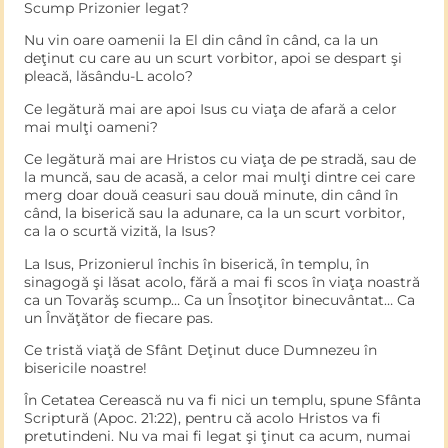
Scump Prizonier legat?
Nu vin oare oamenii la El din când în când, ca la un
deţinut cu care au un scurt vorbitor, apoi se despart şi
pleacă, lăsându-L acolo?
Ce legătură mai are apoi Isus cu viaţa de afară a celor
mai mulţi oameni?
Ce legătură mai are Hristos cu viaţa de pe stradă, sau de
la muncă, sau de acasă, a celor mai mulţi dintre cei care
merg doar două ceasuri sau două minute, din când în
când, la biserică sau la adunare, ca la un scurt vorbitor,
ca la o scurtă vizită, la Isus?
La Isus, Prizonierul închis în biserică, în templu, în
sinagogă şi lăsat acolo, fără a mai fi scos în viaţa noastră
ca un Tovarăş scump… Ca un Însoţitor binecuvântat… Ca
un Învăţător de fiecare pas.
Ce tristă viaţă de Sfânt Deţinut duce Dumnezeu în
bisericile noastre!
În Cetatea Cerească nu va fi nici un templu, spune Sfânta
Scriptură (Apoc. 21:22), pentru că acolo Hristos va fi
pretutindeni. Nu va mai fi legat şi ţinut ca acum, numai