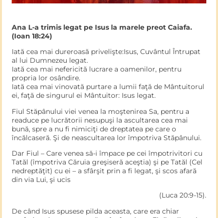
Ana L-a trimis legat pe Isus la marele preot Caiafa.
(Ioan 18:24)
Iată cea mai dureroasă privelişte:Isus, Cuvântul Întrupat
al lui Dumnezeu legat.
Iată cea mai nefericită lucrare a oamenilor, pentru
propria lor osândire.
Iată cea mai vinovată purtare a lumii faţă de Mântuitorul
ei, faţă de singurul ei Mântuitor: Isus legat.
Fiul Stăpânului viei venea la moştenirea Sa, pentru a
readuce pe lucrătorii nesupuşi la ascultarea cea mai
bună, spre a nu fi nimiciţi de dreptatea pe care o
încălcaseră. Şi de neascultarea lor împotriva Stăpânului.
Dar Fiul – Care venea să-i împace pe cei împotrivitori cu
Tatăl (împotriva Căruia greşiseră aceştia) şi pe Tatăl (Cel
nedreptăţit) cu ei – a sfârşit prin a fi legat, şi scos afară
din via Lui, şi ucis
(Luca 20:9-15).
De când Isus spusese pilda aceasta, care era chiar