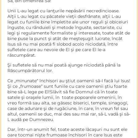
Sa, din omenirea Sa!
Unii L-au legat cu lanţurile nepăsării necredincioase.
Alţii L-au legat cu păcatele vieţii desfrânate, alţii L-au
legat cu funiile bine împletite ale unor reguli şi obiceiuri
înguste, cu rânduieli şi metode înguste, sectariste, cu
legi şi regulamente formaliste şi interesate, toate atât de
bine puse la punct şi atât de meşteşugit lucrate, încât
Isus să nu mai poată fi slobod acolo niciodată, între
sufletele care au nevoie de El şi pe care El le-a
răscumpărat.
Şi sufletele să nu mai poată ajunge niciodată până la
Răscumpărătorul lor.
Ce „minunate“ închisori au ştiut oamenii să-I facă lui Isus!
Şi ce „frumoase“ sunt funiile cu care oamenii ştiu foar­te
bine să-L lege pe El!Slăvit să fie Domnul că în toate
satele şi oraşele lumii, în toate popoarele omenirii, în
vreo formă sau alta, se găsesc biserici, temple, sinagogi,
case de adunare şi de rugăciune, în care, în vreun fel sau
altul, oamenii se duc, mai des sau mai rar, să-L vadă şi să-
L audă pe Dumnezeu.
Dar, într-un anumit fel, toate aceste lăcaşuri nu sunt ele
oare tocmai nişte frumoase închisori în care Isus este