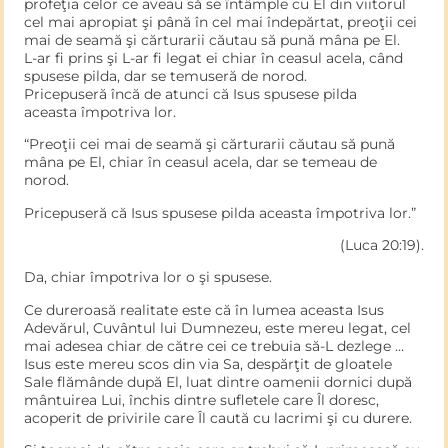
profeţia celor ce aveau să se întâmple cu El din viitorul
cel mai apropiat şi până în cel mai îndepărtat, preoţii cei
mai de seamă şi cărturarii căutau să pună mâna pe El.
L-ar fi prins şi L-ar fi legat ei chiar în ceasul acela, când
spusese pilda, dar se temuseră de norod.
Pricepuseră încă de atunci că Isus spusese pilda
aceasta împotriva lor.
“Preoţii cei mai de seamă şi cărturarii căutau să pună
mâna pe El, chiar în ceasul acela, dar se temeau de
norod.
Pricepuseră că Isus spusese pilda aceasta împotriva lor.”
(Luca 20:19).
Da, chiar împotriva lor o şi spusese.
Ce dureroasă realitate este că în lumea aceasta Isus
Adevărul, Cuvântul lui Dumnezeu, este mereu legat, cel
mai adesea chiar de către cei ce trebuia să-L dezlege …
Isus este mereu scos din via Sa, despărţit de gloatele
Sale flămânde după El, luat dintre oamenii dornici după
mântuirea Lui, închis dintre sufletele care Îl doresc,
acoperit de privirile care Îl caută cu lacrimi şi cu durere.