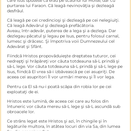
care Isus spusese că erau pe scaunul lui Moise, dar cu
purtarea lui Faraon. Că leagă nevinovăţia şi dezleagă
desfrâul.
Că leagă pe cei credincioşi şi dezleagă pe cei nelegiuiţi.
Că leagă Adevărul şi dezleagă prefăcătoria.
Aveau, într-adevăr, puterea de a lega şi a dezlega. Dar
dezlegau păcatul şi legau pe Isus, pentru folosul carnal,
lumesc şi drăcesc. Şi împotriva voii Dumnezeului cel
Adevărat şi Sfânt.
Fiindcă Hristos propovăduieşte dreptatea tuturor, cei
nedrepţi şi hrăpăreţi vor căuta totdeauna să-L prindă şi
să‑L lege. Vor căuta totdeauna să-L prindă şi să-L lege pe
Isus, fiindcă El vrea să-i izbăvească pe cei asupriţi. De
aceea cei asupritori Îl vor urmări mereu şi Îl vor lega.
Pentru ca El să nu-i poată scăpa din robia lor pe cei
exploataţi de ei.
Hristos este lumină, de aceea cei care au folos din
întuneric vor căuta mereu să-L lege şi să-L ascundă sub
ob­roacele lor.
Ce strâns legat este Hristos şi azi, în chingile şi în
legăturile multora, în atâtea locuri din via Sa, din lumea