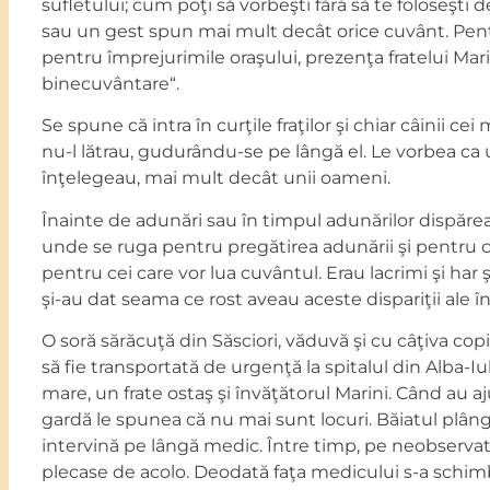
sufletului; cum poţi să vorbeşti fără să te foloseşti 
sau un gest spun mai mult decât orice cuvânt. Pent
pentru împrejurimile oraşului, prezenţa fratelui Mari
binecuvântare“.
Se spune că intra în curţile fraţilor şi chiar câinii cei
nu-l lătrau, gudurându-se pe lângă el. Le vorbea ca un
înţelegeau, mai mult decât unii oameni.
Înainte de adunări sau în timpul adunărilor dispărea
unde se ruga pentru pregătirea adunării şi pentru cei
pentru cei care vor lua cuvântul. Erau lacrimi şi har ş
şi-au dat seama ce rost aveau aceste dispariţii ale în
O soră sărăcuţă din Săsciori, văduvă şi cu câţiva copi
să fie transportată de urgenţă la spitalul din Alba-Iu
mare, un frate ostaş şi învăţătorul Marini. Când au 
gardă le spunea că nu mai sunt locuri. Băiatul plânge
intervină pe lângă medic. Între timp, pe neobservat
plecase de acolo. Deodată faţa medicului s-a schimb