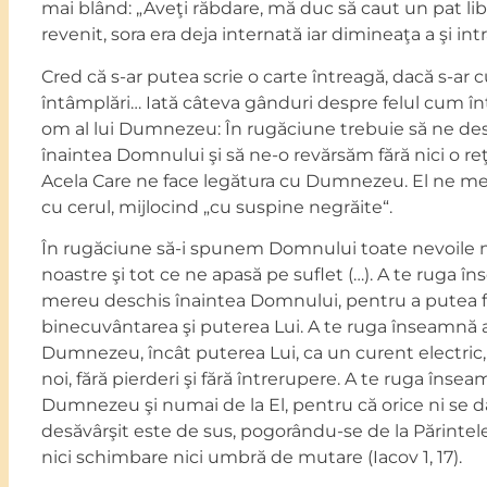
mai blând: „Aveţi răbdare, mă duc să caut un pat libe
revenit, sora era deja internată iar dimineaţa a şi int
Cred că s-ar putea scrie o carte întreagă, dacă s-ar
întâmplări… Iată câteva gânduri despre felul cum î
om al lui Dumnezeu: În rugăciune trebuie să ne de
înaintea Domnului şi să ne-o revărsăm fără nici o re
Acela Care ne face legătura cu Dumnezeu. El ne men
cu cerul, mijlocind „cu suspine negrăite“.
În rugăciune să-i spunem Domnului toate nevoile noa
noastre şi tot ce ne apasă pe suflet (…). A te ruga î
mereu deschis înaintea Domnului, pentru a putea f
binecuvântarea şi puterea Lui. A te ruga înseamnă a 
Dumnezeu, încât puterea Lui, ca un curent electric,
noi, fără pierderi şi fără întrerupere. A te ruga înse
Dumnezeu şi numai de la El, pentru că orice ni se dă
desăvârşit este de sus, pogorându-se de la Părintele
nici schimbare nici umbră de mutare (Iacov 1, 17).