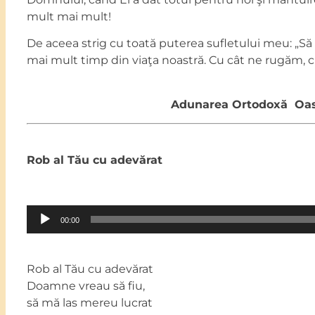
mult mai mult!
De aceea strig cu toată puterea sufletului meu: „
mai mult timp din viaţa noastră. Cu cât ne rugăm, c
Adunarea Ortodoxă Oas
Rob al Tău cu adevărat
Audio
00:00
Player
Rob al Tău cu adevărat
Doamne vreau să fiu,
să mă las mereu lucrat