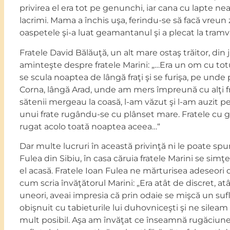
privirea el era tot pe genunchi, iar cana cu lapte neat
lacrimi. Mama a închis uşa, ferindu-se să facă vreu
oaspetele şi-a luat geamantanul şi a plecat la tramva
Fratele David Bălăuţă, un alt mare ostaş trăitor, din 
aminteşte despre fratele Marini: „…Era un om cu tot
se scula noaptea de lângă fraţi şi se furişa, pe unde
Corna, lângă Arad, unde am mers împreună cu alţi fr
sătenii mergeau la coasă, l-am văzut şi l-am auzit pe
unui frate rugându-se cu plânset mare. Fratele cu g
rugat acolo toată noaptea aceea…“
Dar multe lucruri în această privinţă ni le poate spun
Fulea din Sibiu, în casa căruia fratele Marini se simţe
el acasă. Fratele Ioan Fulea ne mărturisea adeseori 
cum scria învăţătorul Marini: „Era atât de discret, atâ
uneori, aveai impresia că prin odaie se mişcă un su
obişnuit cu tabieturile lui duhovniceşti şi ne sileam
mult posibil. Aşa am învăţat ce înseamnă rugăciune