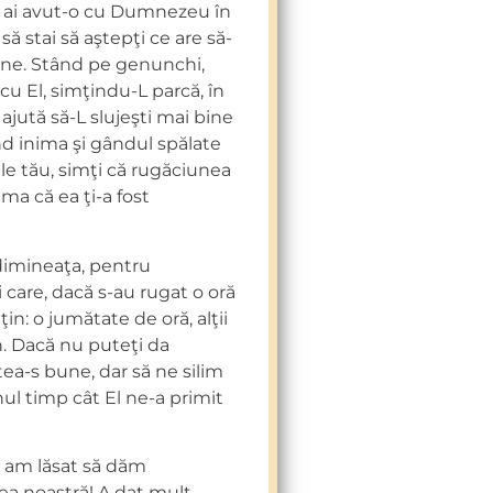
re ai avut-o cu Dumnezeu în
să stai să aştepţi ce are să-
une. Stând pe genunchi,
 cu El, simţindu-L parcă, în
ajută să-L slujeşti mai bine
nd inima şi gândul spălate
e tău, simţi că rugăciunea
ama că ea ţi-a fost
 dimineaţa, pentru
i care, dacă s-au rugat o oră
ţin: o jumătate de oră, alţii
n. Dacă nu puteţi da
a-s bune, dar să ne silim
nul timp cât El ne-a primit
n am lăsat să dăm
ea noastră! A dat mult,