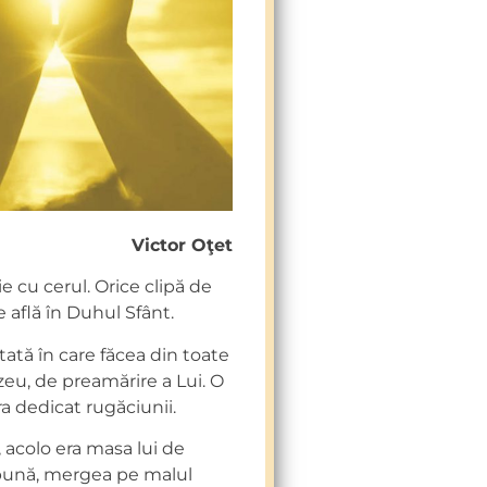
Victor Oţet
 cu cerul. Orice clipă de
e află în Duhul Sfânt.
tată în care făcea din toate
u, de preamărire a Lui. O
ra dedicat rugăciunii.
, acolo era masa lui de
me bună, mergea pe malul