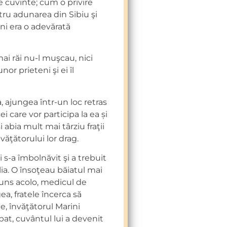
de cuvinte; cum o privire
ru adunarea din Sibiu şi
ni era o adevărată
 mai răi nu-l muşcau, nici
or prieteni şi ei îl
, ajungea într-un loc retras
 care vor participa la ea și
i abia mult mai târziu fraţii
văţătorului lor drag.
i s-a îmbolnăvit şi a trebuit
lia. O însoţeau băiatul mai
ajuns acolo, medicul de
a, fratele încerca să
e, învăţătorul Marini
at, cuvântul lui a devenit