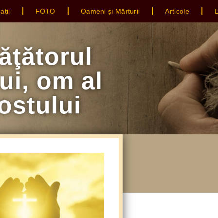
ații
FOTO
Oameni și Mărturii
Articole
E
̆ţătorul
ui, om al
postului