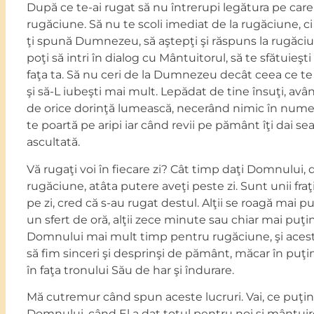
După ce te-ai rugat să nu întrerupi legătura pe ca
rugăciune. Să nu te scoli imediat de la rugăciune, ci 
ţi spună Dumnezeu, să aştepţi şi răspuns la rugăci
poţi să intri în dialog cu Mântuitorul, să te sfătuieşti
faţa ta. Să nu ceri de la Dumnezeu decât ceea ce te 
şi să-L iubeşti mai mult. Lepădat de tine însuţi, avâ
de orice dorinţă lumească, necerând nimic în numel
te poartă pe aripi iar când revii pe pământ îţi dai se
ascultată.
Vă rugaţi voi în fiecare zi? Cât timp daţi Domnului,
rugăciune, atâta putere aveţi peste zi. Sunt unii fraţ
pe zi, cred că s-au rugat destul. Alţii se roagă mai pu
un sfert de oră, alţii zece minute sau chiar mai puţi
Domnului mai mult timp pentru rugăciune, şi aceste
să fim sinceri şi desprinşi de pământ, măcar în puţi
în faţa tronului Său de har şi îndurare.
Mă cutremur când spun aceste lucruri. Vai, ce puţi
Domnului, când El a dat totul pentru noi şi mântuir