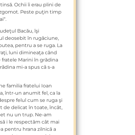
insă. Ochii îi erau plini de
n zgomot. Peste puţin timp
i“.
judeţul Bacău, îşi
ul deosebit în rugăciune,
 putea, pentru a se ruga. La
aţi, luni dimineaţa când
 fratele Marini în grădina
rădina mi-a spus că s-a
e familia fratelui Ioan
a, într-un anumit fel, ca la
despre felul cum se ruga şi
t de delicat în toate, încât,
flet nu un trup. Ne-am
 să i le respectăm cât mai
a pentru hrana zilnică a