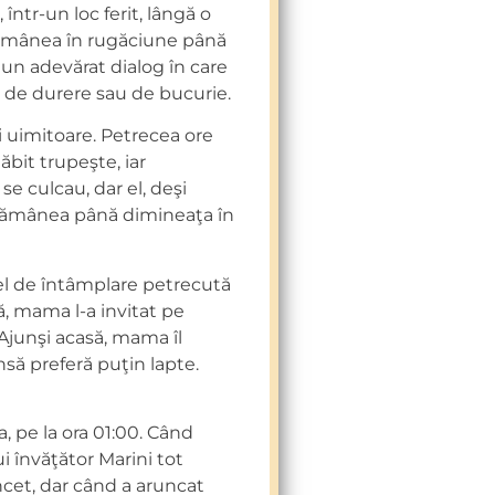
într-un loc ferit, lângă o
 rămânea în rugăciune până
un adevărat dialog în care
ăte de durere sau de bucurie.
i uimitoare. Petrecea ore
ăbit trupeşte, iar
e culcau, dar el, deşi
 rămânea până dimineaţa în
fel de întâmplare petrecută
ă, mama l-a invitat pe
 Ajunşi acasă, mama îl
nsă preferă puţin lapte.
 pe la ora 01:00. Când
i învăţător Marini tot
ncet, dar când a aruncat