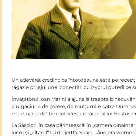
Un adevărat credincios întotdeauna este pe recepţie
răgaz e prilejul unei conectări cu izvorul puterii ce s
Învăţătorul Ioan Marini a ajuns la treapta binecuvân
o rugăciune de cerere, de mulţumire către Dumneze
mare parte din timpul acestui trăitor al lui Hristos e
La Săsciori, în casa părintească, în „camera dinainte“
lucru şi „altarul“ lui de jertfă. Seara, când era vre