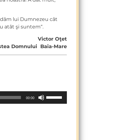
Să dăm lui Dumnezeu cât
u atât şi suntem“.
Victor Oţet
tea Domnului Baia-Mare
Use
00:00
Up/Down
Arrow
keys
to
increase
or