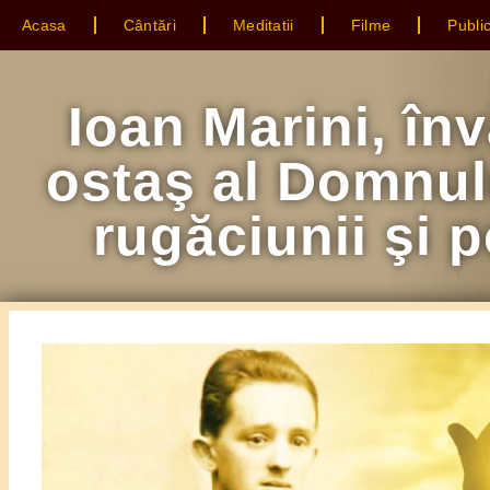
Acasa
Cântări
Meditatii
Filme
Public
Ioan Marini, înva
ostaş al Domnul
rugăciunii şi 