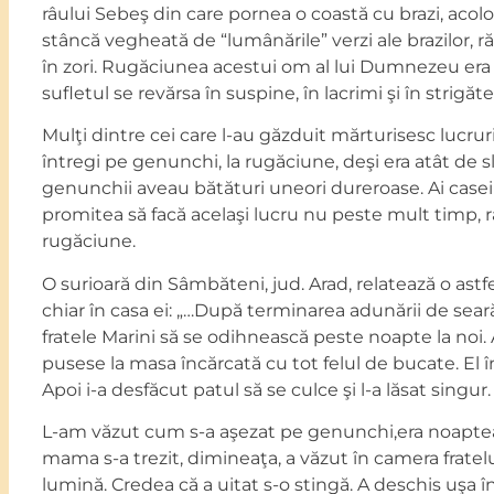
râului Sebeş din care pornea o coastă cu brazi, acolo, 
stâncă vegheată de “lumânările” verzi ale brazilor,
în zori. Rugăciunea acestui om al lui Dumnezeu era 
sufletul se revărsa în suspine, în lacrimi şi în strig
Mulţi dintre cei care l-au găzduit mărturisesc lucrur
întregi pe genunchi, la rugăciune, deşi era atât de sl
genunchii aveau bătături uneori dureroase. Ai casei s
promitea să facă acelaşi lucru nu peste mult timp,
rugăciune.
O surioară din Sâmbăteni, jud. Arad, relatează o ast
chiar în casa ei: „…După terminarea adunării de sear
fratele Marini să se odihnească peste noapte la noi.
pusese la masa încărcată cu tot felul de bucate. El î
Apoi i-a desfăcut patul să se culce şi l-a lăsat singur.
L-am văzut cum s-a aşezat pe genunchi,era noaptea,
mama s-a trezit, dimineaţa, a văzut în camera fratelu
lumină. Credea că a uitat s-o stingă. A deschis uşa î