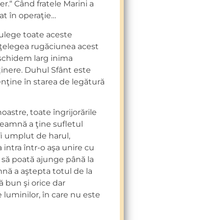
r.“ Când fratele Marini a
rat în operaţie…
 culege toate aceste
nţelegea rugăciunea acest
schidem larg inima
ţinere. Duhul Sfânt este
ţine în starea de legătură
stre, toate îngrijorările
nseamnă a ţine sufletul
i umplut de harul,
intra într-o aşa unire cu
 să poată ajunge până la
amnă a aştepta totul de la
 bun şi orice dar
 luminilor, în care nu este