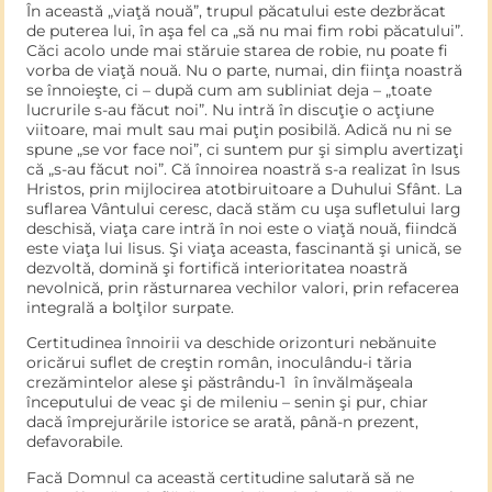
În această „viaţă nouă”, trupul păcatului este dezbrăcat
de pute­rea lui, în aşa fel ca „să nu mai fim robi păcatului”.
Căci acolo unde mai stăruie starea de robie, nu poate fi
vorba de viaţă nouă. Nu o parte, numai, din fiinţa noastră
se înnoieşte, ci – după cum am subliniat deja – „toate
lucrurile s-au făcut noi”. Nu intră în dis­cuţie o acţiune
viitoare, mai mult sau mai puţin posibilă. Adică nu ni se
spune „se vor face noi”, ci suntem pur şi simplu avertizaţi
că „s-au făcut noi”. Că înnoirea noastră s-a realizat în Isus
Hristos, prin mijlocirea atotbiruitoare a Duhului Sfânt. La
suflarea Vântu­lui ceresc, dacă stăm cu uşa sufletului larg
deschisă, viaţa care intră în noi este o viaţă nouă, fiindcă
este viaţa lui Iisus. Şi viaţa aceas­ta, fascinantă şi unică, se
dezvoltă, domină şi fortifică interioritatea noastră
nevolnică, prin răsturnarea vechilor valori, prin reface­rea
integrală a bolţilor surpate.
Certitudinea înnoirii va deschide orizonturi nebănuite
oricărui suflet de creştin român, inoculându-i tăria
crezămintelor alese şi păstrându-1 în învălmăşeala
începutului de veac şi de mileniu – senin şi pur, chiar
dacă împrejurările istorice se arată, până-n pre­zent,
defavorabile.
Facă Domnul ca această certitudine salutară să ne