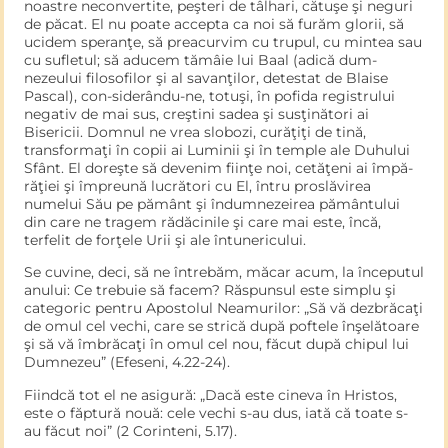
noastre neconvertite, peşteri de tâlhari, cătuşe şi neguri
de păcat. El nu poate accepta ca noi să furăm glorii, să
ucidem speranţe, să preacurvim cu trupul, cu mintea sau
cu sufletul; să aducem tămâie lui Baal (adică dum­
nezeului filosofilor şi al savanţilor, detestat de Blaise
Pascal), con-siderându-ne, totuşi, în pofida registrului
negativ de mai sus, creştini sadea şi susţinători ai
Bisericii. Domnul ne vrea slobozi, curăţiţi de tină,
transformaţi în copii ai Luminii şi în temple ale Duhului
Sfânt. El doreşte să devenim fiinţe noi, cetăţeni ai împă­
răţiei şi împreună lucrători cu El, întru proslăvirea
numelui Său pe pământ şi îndumnezeirea pământului
din care ne tragem rădăcinile şi care mai este, încă,
terfelit de forţele Urii şi ale întunericului.
Se cuvine, deci, să ne întrebăm, măcar acum, la începutul
anu­lui: Ce trebuie să facem? Răspunsul este simplu şi
categoric pen­tru Apostolul Neamurilor: „Să vă dezbrăcaţi
de omul cel vechi, care se strică după poftele înşelătoare
şi să vă îmbrăcaţi în omul cel nou, făcut după chipul lui
Dumnezeu” (Efeseni, 4.22-24).
Fiindcă tot el ne asigură: „Dacă este cineva în Hristos,
este o făptură nouă: cele vechi s-au dus, iată că toate s-
au făcut noi” (2 Corinteni, 5.17).