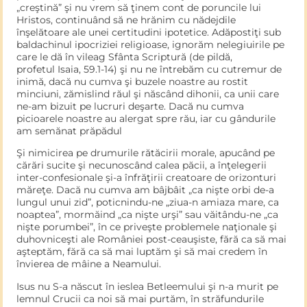
„creştină” şi nu vrem să ţinem cont de poruncile lui
Hristos, continuând să ne hrănim cu nădejdile
înşelătoare ale unei certitudini ipotetice. Adăpostiţi sub
baldachinul ipocriziei religioase, ignorăm nelegiuirile pe
care le dă în vileag Sfânta Scriptură (de pildă,
profetul Isaia, 59.1-14) şi nu ne întrebăm cu cutremur de
inimă, dacă nu cumva şi buzele noastre au rostit
minciuni, zămislind răul şi născând dihonii, ca unii care
ne-am bizuit pe lucruri deşarte. Dacă nu cumva
picioarele noastre au alergat spre rău, iar cu gândurile
am semănat prăpădul
Şi nimicirea pe drumurile rătăcirii morale, apucând pe
cărări sucite şi necunoscând calea păcii, a înţelegerii
inter-confesionale şi-a înfrăţirii creatoare de orizonturi
măreţe. Dacă nu cumva am bâjbâit „ca nişte orbi de-a
lungul unui zid”, poticnindu-ne „ziua-n amiaza mare, ca
noaptea”, mormăind „ca nişte urşi” sau văitându-ne „ca
nişte porumbei”, în ce priveşte problemele naţionale şi
duhovni­ceşti ale României post-ceauşiste, fără ca să mai
aşteptăm, fără ca să mai luptăm şi să mai credem în
învierea de mâine a Neamului.
Isus nu S-a născut în ieslea Betleemului şi n-a murit pe
lemnul Crucii ca noi să mai purtăm, în străfundurile