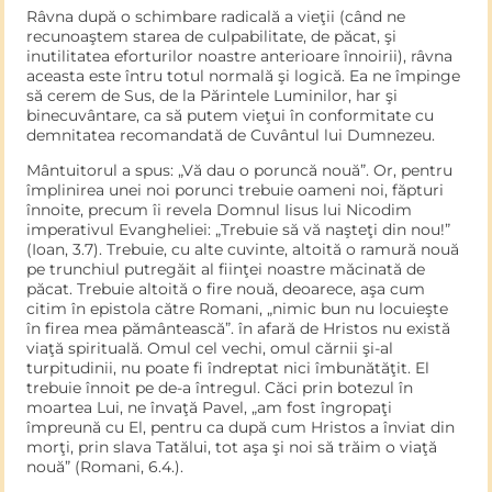
Râvna după o schimbare radicală a vieţii (când ne
recunoaştem starea de culpabilitate, de păcat, şi
inutilitatea eforturilor noastre anterioare înnoirii), râvna
aceasta este întru totul normală şi logică. Ea ne împinge
să cerem de Sus, de la Părintele Luminilor, har şi
binecuvântare, ca să putem vieţui în conformitate cu
demnitatea recomandată de Cuvântul lui Dumnezeu.
Mântuitorul a spus: „Vă dau o poruncă nouă”. Or, pentru
împli­nirea unei noi porunci trebuie oameni noi, făpturi
înnoite, precum îi revela Domnul Iisus lui Nicodim
imperativul Evangheliei: „Tre­buie să vă naşteţi din nou!”
(Ioan, 3.7). Trebuie, cu alte cuvinte, altoită o ramură nouă
pe trunchiul putregăit al fiinţei noastre măci­nată de
păcat. Trebuie altoită o fire nouă, deoarece, aşa cum
citim în epistola către Romani, „nimic bun nu locuieşte
în firea mea pământească”. în afară de Hristos nu există
viaţă spirituală. Omul cel vechi, omul cărnii şi-al
turpitudinii, nu poate fi îndreptat nici îmbunătăţit. El
trebuie înnoit pe de-a întregul. Căci prin botezul în
moartea Lui, ne învaţă Pavel, „am fost îngropaţi
împreună cu El, pentru ca după cum Hristos a înviat din
morţi, prin slava Tatălui, tot aşa şi noi să trăim o viaţă
nouă” (Romani, 6.4.).