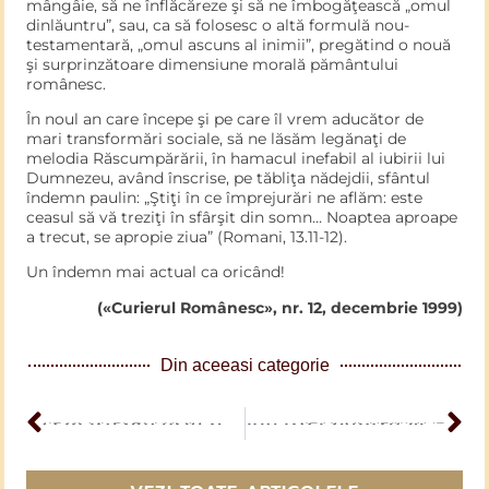
mângâie, să ne înflăcăreze şi să ne îmbogăţească „omul
dinlăuntru”, sau, ca să folosesc o altă formulă nou-
testamentară, „omul ascuns al inimii”, pregătind o nouă
şi surprinzătoare dimensiune morală pământului
românesc.
În noul an care începe şi pe care îl vrem aducător de
mari trans­formări sociale, să ne lăsăm legănaţi de
melodia Răscumpărării, în hamacul inefabil al iubirii lui
Dumnezeu, având înscrise, pe tăbliţa nădejdii, sfântul
îndemn paulin: „Ştiţi în ce împrejurări ne aflăm: este
ceasul să vă treziţi în sfârşit din somn… Noaptea aproa­pe
a trecut, se apropie ziua” (Romani, 13.11-12).
Un îndemn mai actual ca oricând!
(«Curierul Românesc», nr. 12, decembrie 1999)
Din aceeasi categorie
ARTICOL PERCEDENT
O mare bucurie pentru aflarea unei Cărţi
ARTICOL URMĂTOR
Aleargă pentru viața ta