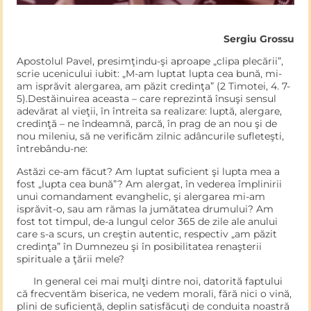
Sergiu Grossu
Apostolul Pavel, presimţindu-şi aproape „clipa plecării”,
scrie ucenicului iubit: „M-am luptat lupta cea bună, mi-
am isprăvit aler­garea, am păzit credinţa” (2 Timotei, 4. 7-
5).Destăinuirea aceasta – care reprezintă însuşi sensul
adevărat al vieţii, în întreita sa realizare: luptă, alergare,
credinţă – ne îndeamnă, parcă, în prag de an nou şi de
nou mileniu, să ne verificăm zilnic adâncurile sufleteşti,
întrebându-ne:
Astăzi ce-am făcut? Am luptat suficient şi lupta mea a
fost „lupta cea bună”? Am alergat, în vederea împlinirii
unui comandament evanghelic, şi alergarea mi-am
isprăvit-o, sau am rămas la jumătatea drumului? Am
fost tot tim­pul, de-a lungul celor 365 de zile ale anului
care s-a scurs, un creştin autentic, respectiv „am păzit
credinţa” în Dumnezeu şi în posibilitatea renaşterii
spirituale a ţării mele?
In general cei mai mulţi dintre noi, datorită faptului
că frecven­tăm biserica, ne vedem morali, fără nici o vină,
plini de suficienţă, deplin satisfăcuţi de conduita noastră