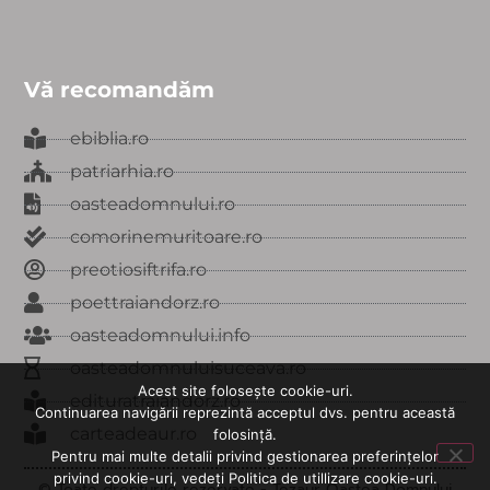
Vă recomandăm
ebiblia.ro
patriarhia.ro
oasteadomnului.ro
comorinemuritoare.ro
preotiosiftrifa.ro
poettraiandorz.ro
oasteadomnului.info
oasteadomnuluisuceava.ro
Acest site folosește cookie-uri.
edituratraiandorz.ro
Continuarea navigării reprezintă acceptul dvs. pentru această
carteadeaur.ro
folosință.
Pentru mai multe detalii privind gestionarea preferințelor
privind cookie-uri, vedeți Politica de utillizare cookie-uri.
© Toate drepturile rezervate - Tezaur Oastea Domnului