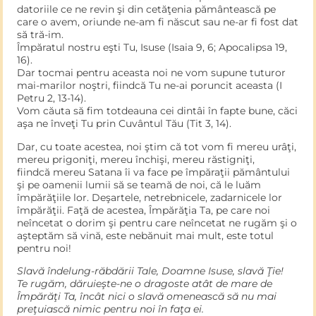
datoriile ce ne revin şi din cetăţenia pământească pe
care o avem, oriunde ne-am fi născut sau ne-ar fi fost dat
să tră-im.
Împăratul nostru eşti Tu, Isuse (Isaia 9, 6; Apocalipsa 19,
16).
Dar tocmai pentru aceasta noi ne vom supune tuturor
mai-marilor noştri, fiindcă Tu ne-ai poruncit aceasta (I
Petru 2, 13-14).
Vom căuta să fim totdeauna cei dintâi în fapte bune, căci
aşa ne înveţi Tu prin Cuvântul Tău (Tit 3, 14).
Dar, cu toate acestea, noi ştim că tot vom fi mereu urâţi,
mereu prigoniţi, mereu închişi, mereu răstigniţi,
fiindcă mereu Satana îi va face pe împăraţii pământului
şi pe oamenii lumii să se teamă de noi, că le luăm
împărăţiile lor. Deşartele, netrebnicele, zadarnicele lor
împărăţii. Faţă de acestea, Împărăţia Ta, pe care noi
neîncetat o dorim şi pentru care neîncetat ne rugăm şi o
aşteptăm să vină, este nebănuit mai mult, este totul
pentru noi!
Slavă îndelung-răbdării Tale, Doamne Isuse, slavă Ţie!
Te rugăm, dăruieşte-ne o dragoste atât de mare de
Împărăţi Ta, încât nici o slavă omenească să nu mai
preţuiască nimic pentru noi în faţa ei.