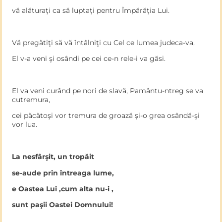
vă alăturaţi ca să luptaţi pentru Împărăţia Lui.
Vă pregătiţi să vă întâlniţi cu Cel ce lumea judeca-va,
El v-a veni şi osândi pe cei ce-n rele-i va găsi.
El va veni curând pe nori de slavă, Pamântu-ntreg se va
cutremura,
cei păcătoşi vor tremura de groază şi-o grea osândă-şi
vor lua.
La nesfârşit, un tropăit
se-aude prin întreaga lume,
e Oastea Lui ,cum alta nu-i ,
sunt paşii Oastei Domnului!