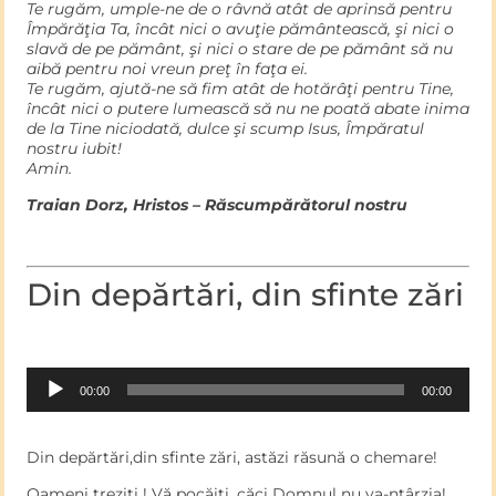
Te rugăm, umple-ne de o râvnă atât de aprinsă pentru
Împărăţia Ta, încât nici o avuţie pământească, şi nici o
slavă de pe pământ, şi nici o stare de pe pământ să nu
aibă pentru noi vreun preţ în faţa ei.
Te rugăm, ajută-ne să fim atât de hotărâţi pentru Tine,
încât nici o putere lumească să nu ne poată abate inima
de la Tine niciodată, dulce şi scump Isus, Împăratul
nostru iubit!
Amin.
Traian Dorz, Hristos – Răscumpărătorul nostru
Din depărtări, din sfinte zări
Audio
00:00
00:00
Player
Din depărtări,din sfinte zări, astăzi răsună o chemare!
Oameni treziţi ! Vă pocăiţi, căci Domnul nu va-ntârzia!