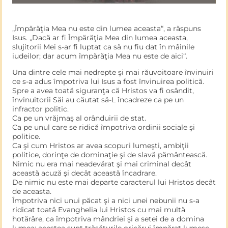
„Împărăţia Mea nu este din lumea aceasta“, a răspuns
Isus. „Dacă ar fi Împărăţia Mea din lumea aceasta,
slujitorii Mei s-ar fi luptat ca să nu fiu dat în mâinile
iudeilor; dar acum împărăţia Mea nu este de aici“.
Una dintre cele mai nedrepte şi mai răuvoitoare învinuiri
ce s-a adus împotriva lui Isus a fost învinuirea politică.
Spre a avea toată siguranţa că Hristos va fi osândit,
învinuitorii Săi au căutat să-L încadreze ca pe un
infractor politic.
Ca pe un vrăjmaş al orânduirii de stat.
Ca pe unul care se ridică împotriva ordinii sociale şi
politice.
Ca şi cum Hristos ar avea scopuri lumeşti, ambiţii
politice, dorinţe de dominaţie şi de slavă pământească.
Nimic nu era mai neadevărat şi mai criminal decât
această acuză şi decât această încadrare.
De nimic nu este mai departe caracterul lui Hristos decât
de aceasta.
Împotriva nici unui păcat şi a nici unei nebunii nu s-a
ridicat toată Evanghelia lui Hristos cu mai multă
hotărâre, ca împotriva mândriei şi a setei de a domina