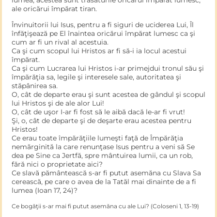
lumea; acestea sunt trăsăturile oricărui împărat lumesc,
ale oricărui împărat tiran.
Învinuitorii lui Isus, pentru a fi siguri de uciderea Lui, Îl
înfăţişează pe El înaintea oricărui împărat lumesc ca şi
cum ar fi un rival al acestuia.
Ca şi cum scopul lui Hristos ar fi să-i ia locul acestui
împărat.
Ca şi cum Lucrarea lui Hristos i-ar primejdui tronul său şi
împărăţia sa, legile şi interesele sale, autoritatea şi
stăpânirea sa.
O, cât de departe erau şi sunt acestea de gândul şi scopul
lui Hristos şi de ale alor Lui!
O, cât de uşor I-ar fi fost să le aibă dacă le-ar fi vrut!
Şi, o, cât de departe şi de deşarte erau acestea pentru
Hristos!
Ce erau toate împărăţiile lumeşti faţă de Împărăţia
nemărginită la care renunţase Isus pentru a veni să Se
dea pe Sine ca Jertfă, spre mântuirea lumii, ca un rob,
fără nici o proprietate aici?
Ce slavă pământească s-ar fi putut asemăna cu Slava Sa
cerească, pe care o avea de la Tatăl mai dinainte de a fi
lumea (Ioan 17, 24)?
Ce bogăţii s-ar mai fi putut asemăna cu ale Lui? (Coloseni 1, 13-19)