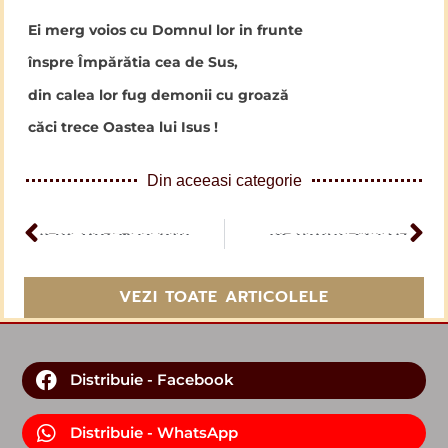
Ei merg voios cu Domnul lor in frunte
înspre Împărătia cea de Sus,
din calea lor fug demonii cu groază
căci trece Oastea lui Isus !
Din aceeasi categorie
ARTICOL PERCEDENT
Isus din Nazaret
Psalmul 22 (21)
ARTICOL URMĂTOR
VEZI TOATE ARTICOLELE
Distribuie - Facebook
Distribuie - WhatsApp