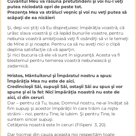
Cuvântul Meu va răsuna pretutindeni şi voi nu-l veţi
putea niciodată opri de peste tot.
Prezenţa Mea va străluci veşnic şi voi nu veţi putea să
scăpaţi de ea nicăieri
.
Şi, deşi voi ştiţi că Eu dispreţuiesc împărăţia voastră, că
urăsc slava voastră şi că lepăd bunurile voastre, pentru
nebunia voastră ambiţioasă veţi fi osândiţi să vi le temeţi
de Mine zi şi noapte. Pentru ca să nu aveţi nici o clipă
deplina satisfacţie că vă aparţin.
Şi nici bucuria că ele vă sunt în siguranţă. Acesta va fi
blestemul pentru temerea voastră nebunească şi
zadarnică.
Hristos, Mântuitorul şi Împăratul nostru a spus:
Împărăţia Mea nu este de aici.
Credincioşii Săi, supuşii Săi, ostaşii Săi au spus şi vor
spune şi ei la fel: Nici împărăţia noastră nu este de
aici, ci din ceruri
.
Dar – pentru că Tu, Isuse, Domnul nostru, ne-ai învăţat să
fim supuşi şi acestor împărăţii în care trăim ca nişte
străini – noi, pentru Tine, le iubim. Şi pentru Tine, le
suntem sincer supuşi.
Cetăţenia noastră este în ceruri (Filipeni 3, 20).
Dar tocmai din cauza aceasta noi respectăm toate