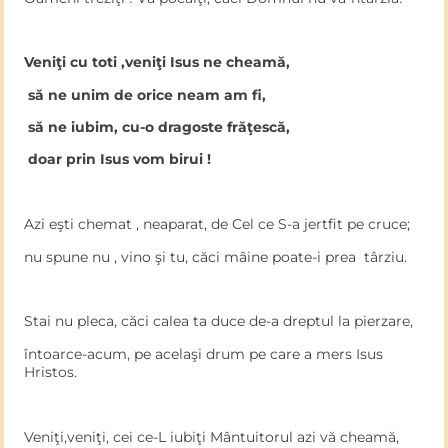
Veniţi cu toti ,veniţi Isus ne cheamă,
să ne unim de orice neam am fi,
să ne iubim, cu-o dragoste frăţescă,
doar prin Isus vom birui !
Azi eşti chemat , neaparat, de Cel ce S-a jertfit pe cruce;
nu spune nu , vino şi tu, căci mâine poate-i prea târziu.
Stai nu pleca, căci calea ta duce de-a dreptul la pierzare,
întoarce-acum, pe acelaşi drum pe care a mers Isus
Hristos.
Veniţi,veniţi, cei ce-L iubiţi Mântuitorul azi vă cheamă,