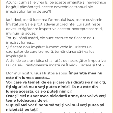
Atunci cum să le vrea El pe aceste amărâte şi nevrednice
bogăţii pământeşti, aceste nevrednice tronuri ale
împăraţilor lumii de aici?!
Iată deci, toată lucrarea Domnului Isus, toate cuvintele
Învăţăturii Sale şi tot adevărul credinţei Lui sunt nişte
dovezi strigătoare împotriva acestor nedrepte scorniri,
învinuiri şi acuze.
Totuşi, până astăzi, ele sunt crezute de fiecare nou
împărat lumesc.
Şi fiecare nou împărat lumesc vede în Hristos un
uzurpator de care tremură, temându-se că-i va lua
împărăţia lui.
Altfel de ce s-ar ridica chiar atât de necruţător împotriva
Lui ca să-L răstignească îndată ce Îl văd? Fiecare şi toţi?
Domnul nostru Isus Hristos a spus:
Împărăţia mea nu
este din lumea acesta…
Voi, care vă temeţi de ea şi care vă ridicaţi s-o nimiciţi,
fiţi siguri că nu o veţi putea nimici! Ea nu este din
lumea aceasta, ca s-o puteţi nimici!
Ostaşii Mei nu vor avea niciodată arme, dar voi vă veţi
teme totdeauna de ei.
Supuşii Mei vor fi nenumăraţi şi voi nu-i veţi putea şti
niciodată pe toţi!