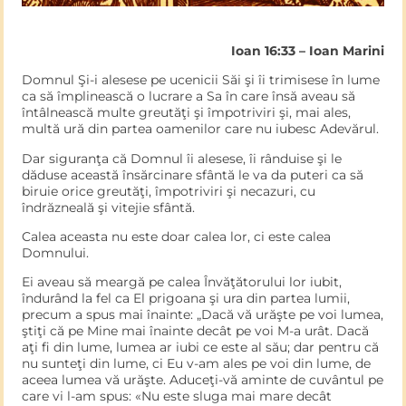
Ioan 16:33 – Ioan Marini
Domnul Şi-i alesese pe ucenicii Săi şi îi trimisese în lume
ca să împlinească o lucrare a Sa în care însă aveau să
întâlnească multe greutăţi şi împotriviri şi, mai ales,
multă ură din partea oamenilor care nu iubesc Adevărul.
Dar siguranţa că Domnul îi alesese, îi rânduise şi le
dăduse această însărcinare sfântă le va da puteri ca să
biruie orice greutăţi, împotriviri şi necazuri, cu
îndrăzneală şi vitejie sfântă.
Calea aceasta nu este doar calea lor, ci este calea
Domnului.
Ei aveau să meargă pe calea Învăţătorului lor iubit,
îndurând la fel ca El prigoana şi ura din partea lumii,
precum a spus mai înainte: „Dacă vă urăşte pe voi lumea,
ştiţi că pe Mine mai înainte decât pe voi M-a urât. Dacă
aţi fi din lume, lumea ar iubi ce este al său; dar pentru că
nu sunteţi din lume, ci Eu v-am ales pe voi din lume, de
aceea lumea vă urăşte. Aduceţi-vă aminte de cuvântul pe
care vi l-am spus: «Nu este sluga mai mare decât