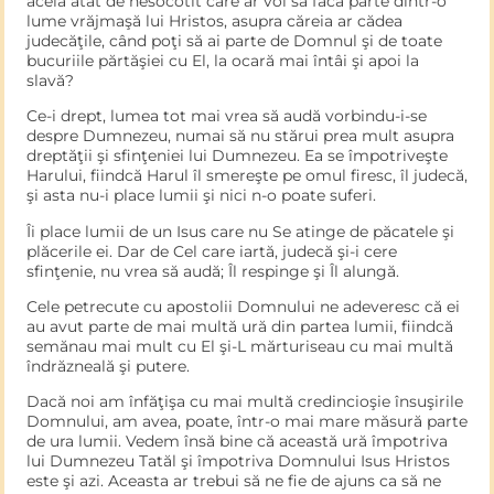
acela atât de nesocotit care ar voi să facă parte dintr-o
lume vrăjmaşă lui Hristos, asupra căreia ar cădea
judecăţile, când poţi să ai parte de Domnul şi de toate
bucuriile părtăşiei cu El, la ocară mai întâi şi apoi la
slavă?
Ce-i drept, lumea tot mai vrea să audă vorbindu-i-se
despre Dumnezeu, numai să nu stărui prea mult asupra
dreptăţii şi sfinţeniei lui Dumnezeu. Ea se împotriveşte
Harului, fi­indcă Harul îl smereşte pe omul firesc, îl judecă,
şi asta nu-i place lumii şi nici n-o poate suferi.
Îi place lumii de un Isus care nu Se atinge de păcatele şi
plăcerile ei. Dar de Cel care iartă, judecă şi-i cere
sfinţenie, nu vrea să audă; Îl respinge şi Îl alungă.
Cele petrecute cu apostolii Domnului ne adeveresc că ei
au avut parte de mai multă ură din partea lumii, fiindcă
semănau mai mult cu El şi-L mărturiseau cu mai multă
îndrăzneală şi putere.
Dacă noi am înfăţişa cu mai multă cre­dincioşie însuşirile
Domnului, am avea, poate, într-o mai mare măsură parte
de ura lumii. Vedem însă bine că această ură împotriva
lui Dumnezeu Tatăl şi împotriva Domnului Isus Hristos
este şi azi. Aceasta ar trebui să ne fie de ajuns ca să ne