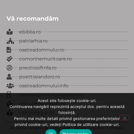
Vă recomandăm
ebiblia.ro
patriarhia.ro
oasteadomnului.ro
comorinemuritoare.ro
preotiosiftrifa.ro
poettraiandorz.ro
oasteadomnului.info
oasteadomnuluisuceava.ro
Acest site folosește cookie-uri.
edituratraiandorz.ro
Continuarea navigării reprezintă acceptul dvs. pentru această
carteadeaur.ro
folosință.
Pentru mai multe detalii privind gestionarea preferințelor
privind cookie-uri, vedeți Politica de utillizare cookie-uri.
© Toate drepturile rezervate - Tezaur Oastea Domnului
2020
Ok
Privacy policy