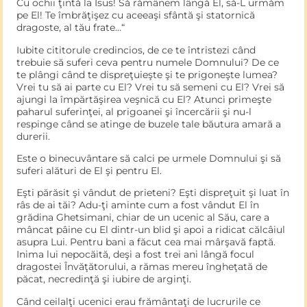
Cu ochii ţintă la Isus! Să rămânem lângă El, să-L urmăm
pe El! Te îmbrăţişez cu aceeaşi sfântă şi statornică
dragoste, al tău frate…“
Iubite cititorule credincios, de ce te întristezi când
trebuie să suferi ceva pentru numele Domnului? De ce
te plângi când te dispreţuieşte şi te prigoneşte lumea?
Vrei tu să ai parte cu El? Vrei tu să semeni cu El? Vrei să
ajungi la împărtăşirea veşnică cu El? Atunci primeşte
paharul suferinţei, al prigoanei şi încercării şi nu-l
respinge când se atinge de buzele tale băutura amară a
durerii.
Este o binecuvântare să calci pe urmele Domnului şi să
suferi alături de El şi pentru El.
Eşti părăsit şi vândut de prieteni? Eşti dispreţuit şi luat în
râs de ai tăi? Adu-ţi aminte cum a fost vândut El în
grădina Ghetsimani, chiar de un ucenic al Său, care a
mâncat pâine cu El dintr-un blid şi apoi a ridicat călcâiul
asupra Lui. Pentru bani a făcut cea mai mârşavă faptă.
Inima lui nepocăită, deşi a fost trei ani lângă focul
dragostei Învăţătorului, a rămas mereu îngheţată de
păcat, necredinţă şi iubire de arginţi.
Când ceilalţi ucenici erau frământaţi de lucrurile ce