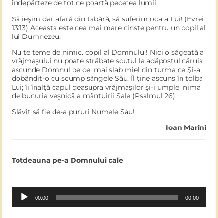
îndepărteze de tot ce poartă pecetea lumii.
Să ieşim dar afară din tabără, să suferim ocara Lui! (Evrei
13:13) Aceasta este cea mai mare cinste pentru un copil al
lui Dumnezeu.
Nu te teme de nimic, copil al Domnului! Nici o săgeată a
vrăjmaşului nu poate străbate scutul la adăpostul căruia
ascunde Domnul pe cel mai slab miel din turma ce Şi-a
dobândit-o cu scump sângele Său. Îl ţine ascuns în tolba
Lui; îi înalţă capul deasupra vrăjmaşilor şi-i umple inima
de bucuria veşnică a mântuirii Sale (Psalmul 26).
Slăvit să fie de-a pururi Numele Său!
Ioan Marini
Totdeauna pe-a Domnului cale
Audio
00:00
00:00
Player