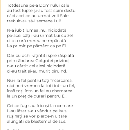
Totdeauna pe-a Domnului cale
au fost lupte și-au fost spini destui
căci acei ce-au urmat voii Sale
trebuit-au să-I semene Lui!
N-a iubit lumea ,nu, niciodată
pe-acei câți i-au urmat Lui cu zel
ci c-o ură mereu ne-mpăcată
i-a primit pe pământ ca pe El.
Dar cu ochii-ațintiți spre răsplată
prin răbdarea Golgotei privind,
n-au cârtit cei aleși niciodată
ci-au trăit și-au murit biruind.
Nu-i la fel pentru toți încercarea,
nici nu-i vremea la toți într-un fel,
însă toți într-un fel au chemarea
la un preț de dureri pentru El.
Cei ce fug sau fricoși la-ncercare
L-au lăsat s-au vândut pe Isus,
rușinați se vor pierde-n uitare
alungați de blestemul de sus.