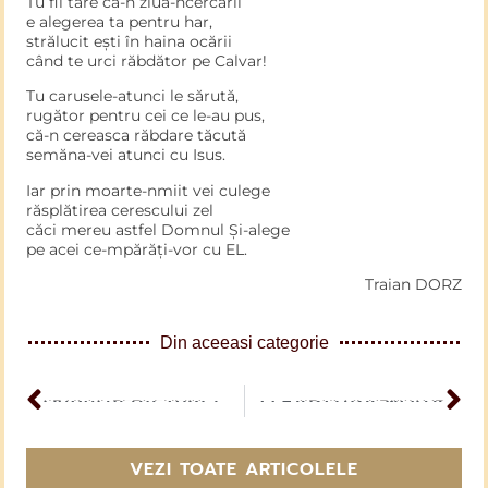
Tu fii tare ca-n ziua-ncercării
e alegerea ta pentru har,
strălucit ești în haina ocării
când te urci răbdător pe Calvar!
Tu carusele-atunci le sărută,
rugător pentru cei ce le-au pus,
că-n cereasca răbdare tăcută
semăna-vei atunci cu Isus.
Iar prin moarte-nmiit vei culege
răsplătirea cerescului zel
căci mereu astfel Domnul Și-alege
pe acei ce-mpărăți-vor cu EL.
Traian DORZ
Din aceeasi categorie
ARTICOL PERCEDENT
Degetul lui Toma
O FĂPTURĂ NOUĂ
ARTICOL URMĂTOR
VEZI TOATE ARTICOLELE