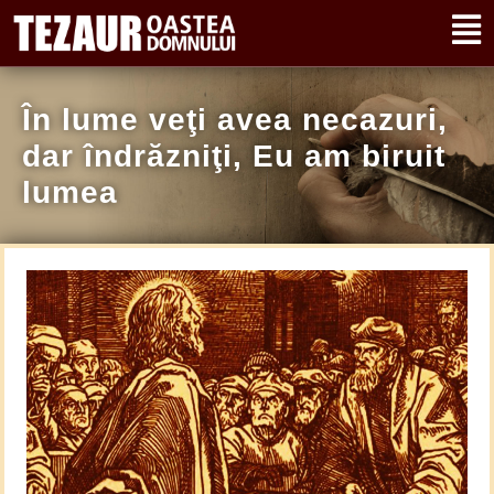
În lume veţi avea necazuri,
dar îndrăzniţi, Eu am biruit
lumea