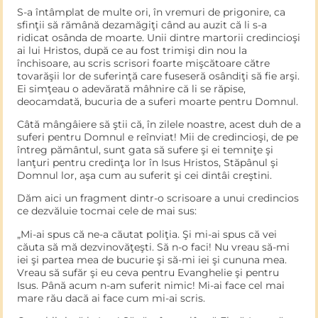
S-a întâmplat de multe ori, în vremuri de prigonire, ca
sfinţii să rămână dezamăgiţi când au auzit că li s-a
ridicat osânda de moarte. Unii dintre martorii credincioşi
ai lui Hristos, după ce au fost trimişi din nou la
închisoare, au scris scrisori foarte mişcătoare către
tovarăşii lor de suferinţă care fuseseră osândiţi să fie arşi.
Ei simţeau o adevărată mâhnire că li se răpise,
deocamdată, bucuria de a suferi moarte pentru Domnul.
Câtă mângâiere să ştii că, în zilele noastre, acest duh de a
suferi pentru Domnul e reînviat! Mii de credincioşi, de pe
întreg pământul, sunt gata să sufere şi ei temniţe şi
lanţuri pentru credinţa lor în Isus Hristos, Stăpânul şi
Domnul lor, aşa cum au suferit şi cei dintâi creştini.
Dăm aici un fragment dintr-o scrisoare a unui credincios
ce dezvăluie tocmai cele de mai sus:
„Mi-ai spus că ne-a căutat poliţia. Şi mi-ai spus că vei
căuta să mă dezvinovăţeşti. Să n-o faci! Nu vreau să-mi
iei şi partea mea de bucurie şi să-mi iei şi cununa mea.
Vreau să sufăr şi eu ceva pentru Evanghelie şi pentru
Isus. Până acum n-am suferit nimic! Mi-ai face cel mai
mare rău dacă ai face cum mi-ai scris.