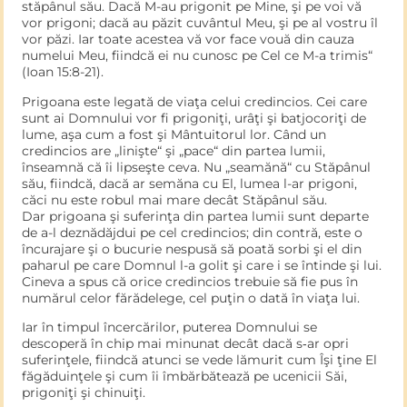
stăpânul său. Dacă M-au prigonit pe Mine, şi pe voi vă
vor prigoni; dacă au păzit cuvântul Meu, şi pe al vostru îl
vor păzi. Iar toate acestea vă vor face vouă din cauza
numelui Meu, fiindcă ei nu cunosc pe Cel ce M-a trimis“
(Ioan 15:8-21).
Prigoana este legată de viaţa celui credin­cios. Cei care
sunt ai Domnului vor fi prigoniţi, urâţi şi batjocoriţi de
lume, aşa cum a fost şi Mântuitorul lor. Când un
credincios are „liniş­te“ şi „pace“ din partea lumii,
înseamnă că îi lipseşte ceva. Nu „seamănă“ cu Stăpânul
său, fiindcă, dacă ar semăna cu El, lumea l-ar prigoni,
căci nu este robul mai mare decât Stăpânul său.
Dar prigoana şi suferinţa din partea lumii sunt departe
de a-l deznădăjdui pe cel credin­cios; din contră, este o
încurajare şi o bucurie nespusă să poată sorbi şi el din
paharul pe care Domnul l-a golit şi care i se întinde şi lui.
Cineva a spus că orice credincios trebuie să fie pus în
numărul celor fărădelege, cel puţin o dată în viaţa lui.
Iar în timpul încercărilor, puterea Domnului se
descoperă în chip mai minunat decât dacă s‑ar opri
suferinţele, fiindcă atunci se vede lămurit cum Îşi ţine El
făgăduinţele şi cum îi îmbărbătează pe ucenicii Săi,
prigoniţi şi chinuiţi.