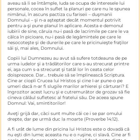
aveau să li se întâmple, Iuda se ocupa de interesele lui
personale, cocea în suflet la planuri pe care nu le spunea
nimănui, în ascuns pactiza cu fariseii – duşmanii
Domnului – şi n-a aşteptat decât momentul potrivit
pentru a-şi pune planul în aplicare. Acesta e demonul
iubirii de sine, căruia nu-i pasă de lacrimile pe care le va
călca în picioare, nu-i pasă de legămintele pe care le
nesocoteşte şi de durerile pe care le pricinuieşte fraţilor
săi şi, mai ales, Domnului.
Copiii lui Dumnezeu au avut să sufere totdeauna de pe
urma iudelor şi a trădătorilor care s-au strecurat printre
ei, aşa cum s-a strecurat şi tatăl lor în ceata celor
doisprezece. Dar… trebuie să se împlinească Scriptura.
Cine ar ciopli Crucea lui Hristos şi cine I-ar pune-o pe
umeri dacă n-ar fi slugile marilor arhierei şi cărturari? E
îngrozitor acest lucru şi e cutremurător de grozav să fie
cineva călăul sufletesc al fratelui său. De aceea spune
Domnul: Vai, smintitorilor!
Aveţi grijă dar, căci sunt multe căi ce i se par omului
drepte, dar pe urmă duc la moarte (Proverbe 14:12).
A fi urât de lume din pricina lui Hristos este o dovadă că
nu eşti din lume; aceasta nu e o ruşine, ci slavă. Cine ar fi