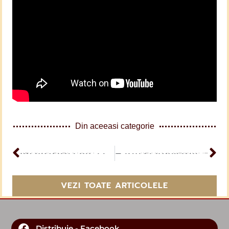
Din aceeasi categorie
ARTICOL PERCEDENT
Închisoarea nu a ieșit din mine – Sabina Wurmbrand
ARTICOL URMĂTOR
Harul si Adevarul lui Dumnezeu cu sora Sabina Wurmbrand
VEZI TOATE ARTICOLELE
Distribuie - Facebook