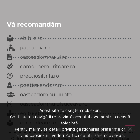
Vă recomandăm
ebiblia.ro
patriarhia.ro
oasteadomnului.ro
comorinemuritoare.ro
preotiosiftrifa.ro
poettraiandorz.ro
oasteadomnului.info
oasteadomnuluisuceava.ro
Acest site folosește cookie-uri.
edituratraiandorz.ro
Continuarea navigării reprezintă acceptul dvs. pentru această
carteadeaur.ro
folosință.
Pentru mai multe detalii privind gestionarea preferințelor
privind cookie-uri, vedeți Politica de utillizare cookie-uri.
© Toate drepturile rezervate - Tezaur Oastea Domnului