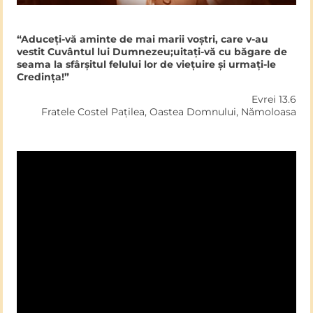
“Aduceți-vă aminte de mai marii voștri, care v-au
vestit Cuvântul lui Dumnezeu;uitați-vă cu băgare de
seama la sfârșitul felului lor de viețuire și urmați-le
Credința!”
Evrei 13.6
Fratele Costel Pațilea, Oastea Domnului, Nămoloasa