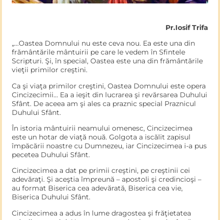
Pr.Iosif Trifa
„…Oastea Domnului nu este ceva nou. Ea este una din
frământările mântuirii pe care le vedem în Sfintele
Scripturi. Şi, în special, Oastea este una din frământările
vieţii primilor creştini.
Ca şi viaţa primilor creştini, Oastea Domnului este opera
Cincizecimii… Ea a ieşit din lucrarea şi revărsarea Duhului
Sfânt. De aceea am şi ales ca praznic special Praznicul
Duhului Sfânt.
În istoria mântuirii neamului omenesc, Cincizecimea
este un hotar de viaţă nouă. Golgota a iscălit zapisul
împăcării noastre cu Dumnezeu, iar Cincizecimea i-a pus
pecetea Duhului Sfânt.
Cincizecimea a dat pe primii creştini, pe creştinii cei
adevăraţi. Şi aceştia împreună – apostoli şi credincioşi –
au format Biserica cea adevărată, Biserica cea vie,
Biserica Duhului Sfânt.
Cincizecimea a adus în lume dragostea şi frăţietatea