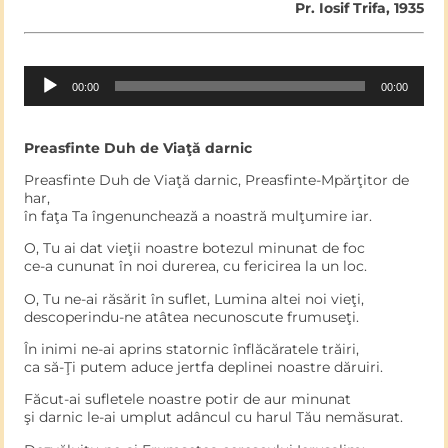
Pr. Iosif Trifa, 1935
Audio
00:00
00:00
Player
Preasfinte Duh de Viaţă darnic
Preasfinte Duh de Viaţă darnic, Preasfinte-Mpărţitor de
har,
în faţa Ta îngenunchează a noastră mulţumire iar.
O, Tu ai dat vieţii noastre botezul minunat de foc
ce-a cununat în noi durerea, cu fericirea la un loc.
O, Tu ne-ai răsărit în suflet, Lumina altei noi vieţi,
descoperindu-ne atâtea necunoscute frumuseţi.
În inimi ne-ai aprins statornic înflăcăratele trăiri,
ca să-Ţi putem aduce jertfa deplinei noastre dăruiri.
Făcut-ai sufletele noastre potir de aur minunat
şi darnic le-ai umplut adâncul cu harul Tău nemăsurat.