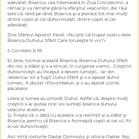
adevărat, Biserica, cea întemeiată în Ziua Cincizecimii, a
rămas şi va rămâne până la sfârşitul veacurilor, dar răul
este că, rând pe rând, Biserica şi-a pierdut tot mai mulţi
dintre copiii ei cei duhovniceşti, dintre copiii ei cei
adevăraţi.
Zice Sfântul Apostol Pavel: «Nu ştiţi că trupul vostru este
Biserica Duhului Sfânt Care locuieşte în voi?»
(I Corinteni 6:19)
Ei, bine, tocmai această Biserică, Biserica Duhului Sfânt
din noi, a slăbit şi s-a stricat, în curgerea vremii… Creştinii
duhovniceşti au început a deveni lumeşti… Iar din
«biserica» lor a fugit Duhul Sfânt şi s-a aşezat duhul
lumesc. A zburat «Porumbelul» şi s-au aşezat ciorile
păcatelor.
Litera şi lumea au omorât Duhul. Astfel că, despre mulţi
creştini s-ar putea zice: voi sunteţi biserica duhului
veacului acestuia.
Şi, fireşte că, o dată cu aceasta, s-a resimţit şi a slăbit şi
Biserica, pentru că Biserica o formează copiii ei cei vii, fiii
ei cei duhovniceşti.
Aici intră rosturile Oastei Domnului şi istoria Oastei. Noi,