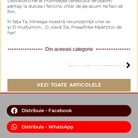
Dezvăluitu-ne-ai Frumseţea cerescului Ierusalim;
părtaşi la dulcea-i fericire, chiar de pe-acum ne faci să
fim.
În faţa Ta, întreaga noastră recunoştinţă vine iar
şi-Ţi mulţumim… O, slavă Ţie, Preasfinte-Mpărţitor de
har!
Din aceeasi categorie
ARTICOL URMĂTOR
Moţiunea 12 septembrie 1937
VEZI TOATE ARTICOLELE
Distribuie - Facebook
Distribuie - WhatsApp