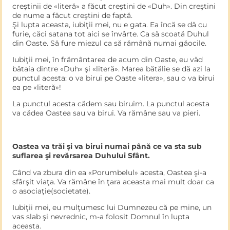
creştinii de «literă» a făcut creştini de «Duh». Din creştini
de nume a făcut creştini de faptă.
Şi lupta aceasta, iubiţii mei, nu e gata. Ea încă se dă cu
furie, căci satana tot aici se învârte. Ca să scoată Duhul
din Oaste. Să fure miezul ca să rămână numai găocile.
Iubiţii mei, în frământarea de acum din Oaste, eu văd
bătaia dintre «Duh» şi «literă». Marea bătălie se dă azi la
punctul acesta: o va birui pe Oaste «litera», sau o va birui
ea pe «literă»!
La punctul acesta cădem sau biruim. La punctul acesta
va cădea Oastea sau va birui. Va rămâne sau va pieri.
Oastea va trăi şi va birui numai până ce va sta sub
suflarea şi revărsarea Duhului Sfânt.
Când va zbura din ea «Porumbelul» acesta, Oastea şi-a
sfârşit viaţa. Va rămâne în ţara aceasta mai mult doar ca
o asociaţie(societate).
Iubiţii mei, eu mulţumesc lui Dumnezeu că pe mine, un
vas slab şi nevrednic, m-a folosit Domnul în lupta
aceasta.