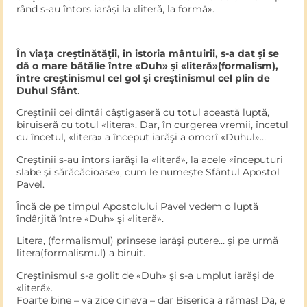
rând s-au întors iarăşi la «literă, la formă».
În viaţa creştinătăţii, în istoria mântuirii, s-a dat şi se
dă o mare bătălie între «Duh» şi «literă»(formalism),
între creştinismul cel gol şi creştinismul cel plin de
Duhul Sfânt
.
Creştinii cei dintâi câştigaseră cu totul această luptă,
biruiseră cu totul «litera». Dar, în curgerea vremii, încetul
cu încetul, «litera» a început iarăşi a omorî «Duhul»…
Creştinii s-au întors iarăşi la «literă», la acele «începuturi
slabe şi sărăcăcioase», cum le numeşte Sfântul Apostol
Pavel.
Încă de pe timpul Apostolului Pavel vedem o luptă
îndârjită între «Duh» şi «literă».
Litera, (formalismul) prinsese iarăşi putere… şi pe urmă
litera(formalismul) a biruit.
Creştinismul s-a golit de «Duh» şi s-a umplut iarăşi de
«literă».
Foarte bine – va zice cineva – dar Biserica a rămas! Da, e