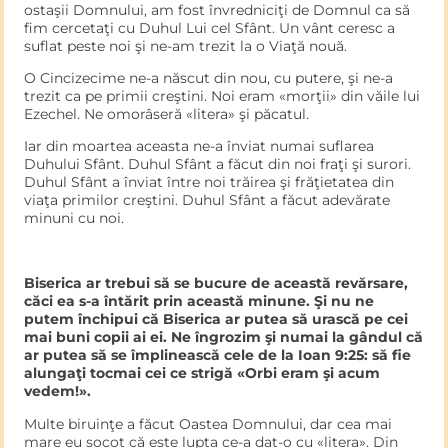
ostaşii Domnului, am fost învredniciţi de Domnul ca să
fim cercetaţi cu Duhul Lui cel Sfânt. Un vânt ceresc a
suflat peste noi şi ne-am trezit la o Viaţă nouă.
O Cincizecime ne-a născut din nou, cu putere, şi ne-a
trezit ca pe primii creştini. Noi eram «morţii» din văile lui
Ezechel. Ne omorâseră «litera» şi păcatul.
Iar din moartea aceasta ne-a înviat numai suflarea
Duhului Sfânt. Duhul Sfânt a făcut din noi fraţi şi surori.
Duhul Sfânt a înviat între noi trăirea şi frăţietatea din
viaţa primilor creştini. Duhul Sfânt a făcut adevărate
minuni cu noi.
Biserica ar trebui să se bucure de această revărsare,
căci ea s-a întărit prin această minune. Şi nu ne
putem închipui că Biserica ar putea să urască pe cei
mai buni copii ai ei. Ne îngrozim şi numai la gândul că
ar putea să se împlinească cele de la Ioan 9:25: să fie
alungaţi tocmai cei ce strigă «Orbi eram şi acum
vedem!».
Multe biruinţe a făcut Oastea Domnului, dar cea mai
mare eu socot că este lupta ce-a dat-o cu «litera». Din