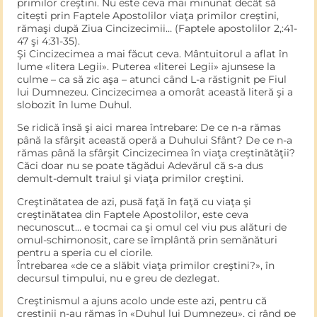
primilor creştini. Nu este ceva mai minunat decât să
citeşti prin Faptele Apostolilor viaţa primilor creştini,
rămaşi după Ziua Cincizecimii… (Faptele apostolilor 2,:41-
47 şi 4:31-35).
Şi Cincizecimea a mai făcut ceva. Mântuitorul a aflat în
lume «litera Legii». Puterea «literei Legii» ajunsese la
culme – ca să zic aşa – atunci când L-a răstignit pe Fiul
lui Dumnezeu. Cincizecimea a omorât această literă şi a
slobozit în lume Duhul.
Se ridică însă şi aici marea întrebare: De ce n-a rămas
până la sfârşit această operă a Duhului Sfânt? De ce n-a
rămas până la sfârşit Cincizecimea în viaţa creştinătăţii?
Căci doar nu se poate tăgădui Adevărul că s-a dus
demult-demult traiul şi viaţa primilor creştini.
Creştinătatea de azi, pusă faţă în faţă cu viaţa şi
creştinătatea din Faptele Apostolilor, este ceva
necunoscut… e tocmai ca şi omul cel viu pus alături de
omul-schimonosit, care se împlântă prin semănături
pentru a speria cu el ciorile.
Întrebarea «de ce a slăbit viaţa primilor creştini?», în
decursul timpului, nu e greu de dezlegat.
Creştinismul a ajuns acolo unde este azi, pentru că
creştinii n-au rămas în «Duhul lui Dumnezeu», ci rând pe