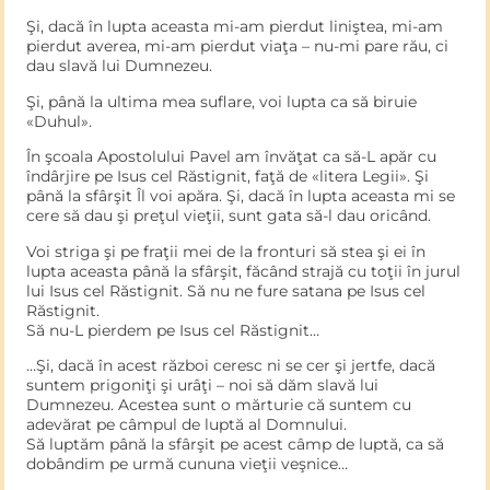
Şi, dacă în lupta aceasta mi-am pierdut liniştea, mi-am
pierdut averea, mi-am pierdut viaţa – nu-mi pare rău, ci
dau slavă lui Dumnezeu.
Şi, până la ultima mea suflare, voi lupta ca să biruie
«Duhul».
În şcoala Apostolului Pavel am învăţat ca să-L apăr cu
îndârjire pe Isus cel Răstignit, faţă de «litera Legii». Şi
până la sfârşit Îl voi apăra. Şi, dacă în lupta aceasta mi se
cere să dau şi preţul vieţii, sunt gata să-l dau oricând.
Voi striga şi pe fraţii mei de la fronturi să stea şi ei în
lupta aceasta până la sfârşit, făcând strajă cu toţii în jurul
lui Isus cel Răstignit. Să nu ne fure satana pe Isus cel
Răstignit.
Să nu-L pierdem pe Isus cel Răstignit…
…Şi, dacă în acest război ceresc ni se cer şi jertfe, dacă
suntem prigoniţi şi urâţi – noi să dăm slavă lui
Dumnezeu. Acestea sunt o mărturie că suntem cu
adevărat pe câmpul de luptă al Domnului.
Să luptăm până la sfârşit pe acest câmp de luptă, ca să
dobândim pe urmă cununa vieţii veşnice…