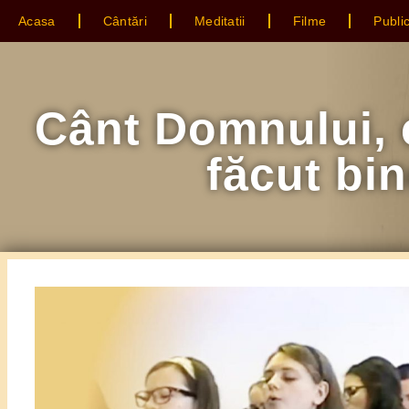
Acasa
Cântări
Meditatii
Filme
Public
Cânt Domnului, 
făcut bi