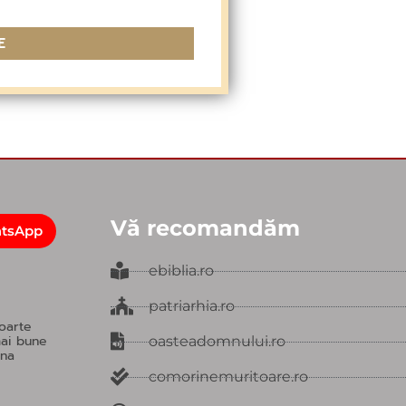
E
Vă recomandăm
atsApp
ebiblia.ro
patriarhia.ro
oarte
mai bune
oasteadomnului.ro
una
comorinemuritoare.ro