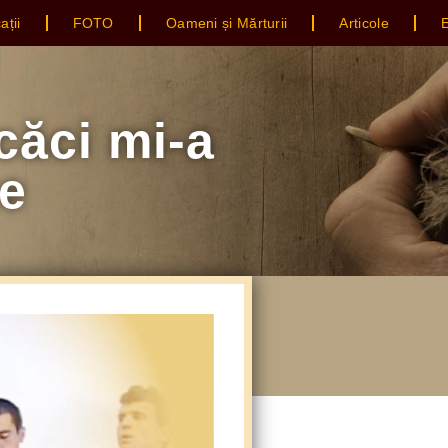
ații
FOTO
Oameni și Mărturii
Articole
E
căci mi-a
ne