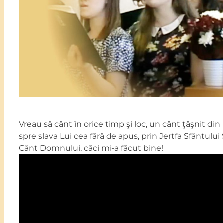
Vreau să cânt în orice timp şi loc, un cânt ţâşnit di
spre slava Lui cea fără de apus, prin Jertfa Sfântului 
Cânt Domnului, căci mi-a făcut bine!