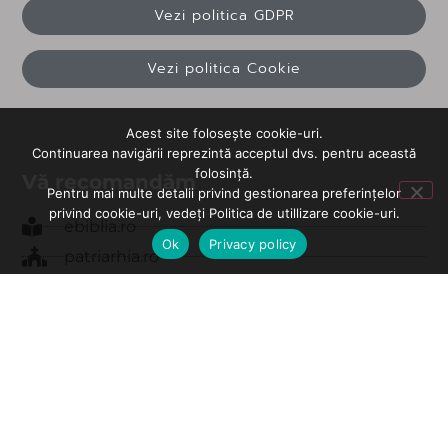
Vezi politica GDPR
Vezi politica Cookie
Acest site folosește cookie-uri.
Continuarea navigării reprezintă acceptul dvs. pentru această
folosință.
Vă recomandăm
Pentru mai multe detalii privind gestionarea preferințelor
privind cookie-uri, vedeți Politica de utillizare cookie-uri.
ebiblia.ro
Ok
Privacy policy
patriarhia.ro
oasteadomnului.ro
comorinemuritoare.ro
preotiosiftrifa.ro
poettraiandorz.ro
oasteadomnului.info
oasteadomnuluisuceava.ro